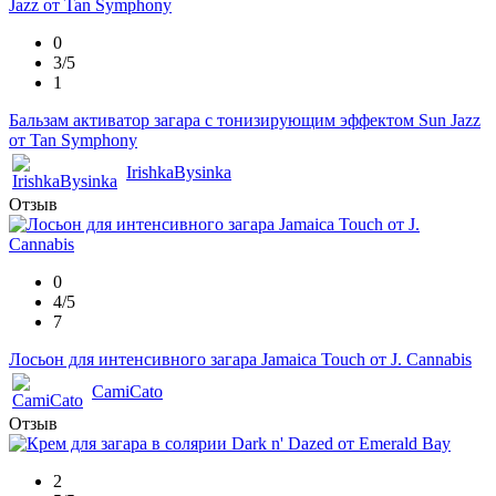
0
3/5
1
Бальзам активатор загара с тонизирующим эффектом Sun Jazz
от Tan Symphony
IrishkaBysinka
Отзыв
0
4/5
7
Лосьон для интенсивного загара Jamaica Touch от J. Cannabis
CamiCato
Отзыв
2