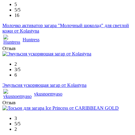
5
5/5
16
Молочко активатор загара "Молочный шоколад" для светлой
кожи от Kolastyna
Huntress
Отзыв
2
3/5
6
Эмульсия ускоряющая загар от Kolastyna
vkusnoemyaso
Отзыв
3
5/5
2