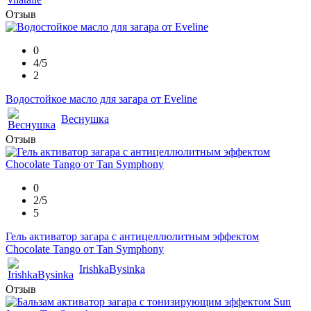
Отзыв
0
4/5
2
Водостойкое масло для загара от Eveline
Веснушка
Отзыв
0
2/5
5
Гель активатор загара с антицеллюлитным эффектом
Chocolate Tango от Tan Symphony
IrishkaBysinka
Отзыв