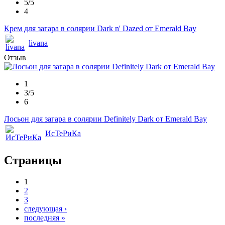
5/5
4
Крем для загара в солярии Dark n' Dazed от Emerald Bay
livana
Отзыв
1
3/5
6
Лосьон для загара в солярии Definitely Dark от Emerald Bay
ИсТеРиКа
Страницы
1
2
3
следующая ›
последняя »