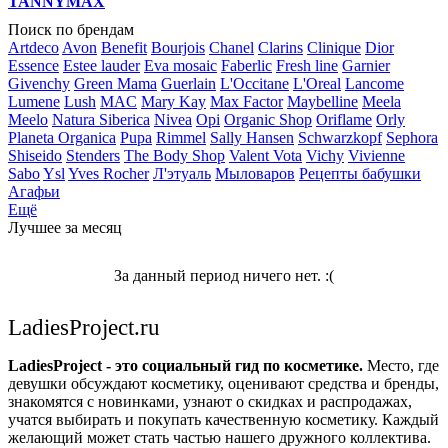
TANNYMAX
Поиск по брендам
Artdeco
Avon
Benefit
Bourjois
Chanel
Clarins
Clinique
Dior
Essence
Estee lauder
Eva mosaic
Faberlic
Fresh line
Garnier
Givenchy
Green Mama
Guerlain
L'Occitane
L'Oreal
Lancome
Lumene
Lush
MAC
Mary Kay
Max Factor
Maybelline
Meela
Meelo
Natura Siberica
Nivea
Opi
Organic Shop
Oriflame
Orly
Planeta Organica
Pupa
Rimmel
Sally Hansen
Schwarzkopf
Sephora
Shiseido
Stenders
The Body Shop
Valent Vota
Vichy
Vivienne
Sabo
Ysl
Yves Rocher
Л'этуаль
Мыловаров
Рецепты бабушки
Агафьи
Ещё
Лучшее за месяц
За данный период ничего нет. :(
LadiesProject.ru
LadiesProject - это социальный гид по косметике.
Место, где
девушки обсуждают косметику, оценивают средства и бренды,
знакомятся с новинками, узнают о скидках и распродажах,
учатся выбирать и покупать качественную косметику. Каждый
желающий может стать частью нашего дружного коллектива.