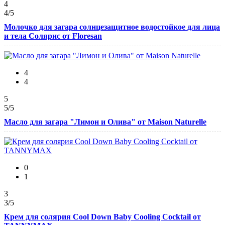
4
4
/5
Молочко для загара солнцезащитное водостойкое для лица
и тела Солярис от Floresan
4
4
5
5
/5
Масло для загара "Лимон и Олива" от Maison Naturelle
0
1
3
3
/5
Крем для солярия Cool Down Baby Cooling Cocktail от