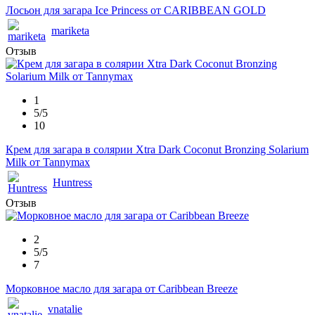
Лосьон для загара Ice Princess от CARIBBEAN GOLD
mariketa
Отзыв
1
5/5
10
Крем для загара в солярии Xtra Dark Coconut Bronzing Solarium
Milk от Tannymax
Huntress
Отзыв
2
5/5
7
Морковное масло для загара от Caribbean Breeze
vnatalie