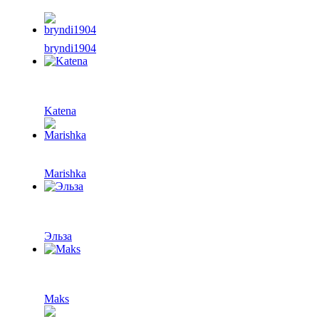
bryndi1904
Katena
Marishka
Эльза
Maks