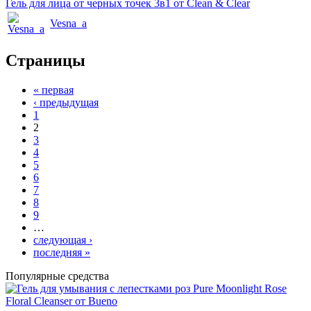
Гель для лица от черных точек 3в1 от Clean & Clear
Vesna_a
Страницы
« первая
‹ предыдущая
1
2
3
4
5
6
7
8
9
…
следующая ›
последняя »
Популярные средства