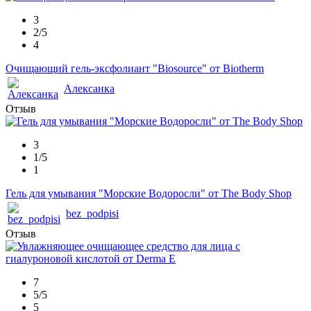
3
2/5
4
Очищающий гель-эксфолиант "Biosource" от Biotherm
Алексанка
Отзыв
3
1/5
1
Гель для умывания "Морские Водоросли" от The Body Shop
bez_podpisi
Отзыв
7
5/5
5