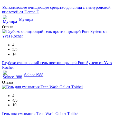
Увлажняющее очищающее средство для лица с гиалуроновой
кислотой от Derma E
Мунира
Отзыв
4
5/5
14
Глубоко очищающий гель против прыщей Pure System от Yves
Rocher
Solnce1988
Отзыв
4
4/5
10
Гель для умывания Teen Wash Gel от Toitbel