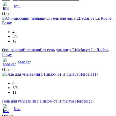
Invi
Отзыв
4
5/5
12
Очищающий пенящийся гель для лица Effaclar от La Roche-
Posay
annakar
Отзыв
4
5/5
11
Гель для умывания с Нимом от Himalaya Herbals (1)
Invi