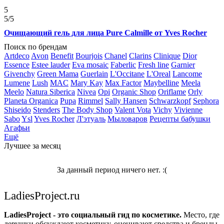
5
5
/5
Очищающий гель для лица Pure Calmille от Yves Rocher
Поиск по брендам
Artdeco
Avon
Benefit
Bourjois
Chanel
Clarins
Clinique
Dior
Essence
Estee lauder
Eva mosaic
Faberlic
Fresh line
Garnier
Givenchy
Green Mama
Guerlain
L'Occitane
L'Oreal
Lancome
Lumene
Lush
MAC
Mary Kay
Max Factor
Maybelline
Meela
Meelo
Natura Siberica
Nivea
Opi
Organic Shop
Oriflame
Orly
Planeta Organica
Pupa
Rimmel
Sally Hansen
Schwarzkopf
Sephora
Shiseido
Stenders
The Body Shop
Valent Vota
Vichy
Vivienne
Sabo
Ysl
Yves Rocher
Л'этуаль
Мыловаров
Рецепты бабушки
Агафьи
Ещё
Лучшее за месяц
За данный период ничего нет. :(
LadiesProject.ru
LadiesProject - это социальный гид по косметике.
Место, где
девушки обсуждают косметику, оценивают средства и бренды,