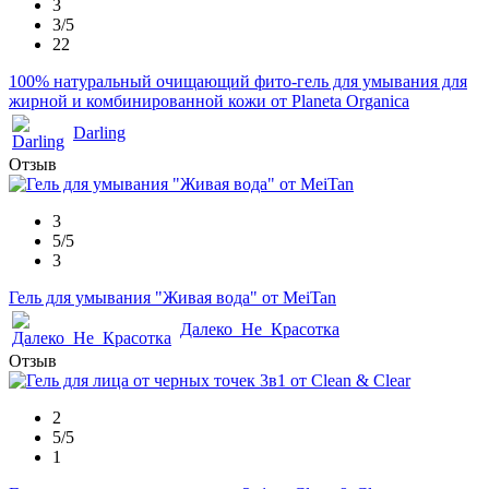
3
3/5
22
100% натуральный очищающий фито-гель для умывания для
жирной и комбинированной кожи от Planeta Organica
Darling
Отзыв
3
5/5
3
Гель для умывания "Живая вода" от MeiTan
Далеко_Не_Красотка
Отзыв
2
5/5
1