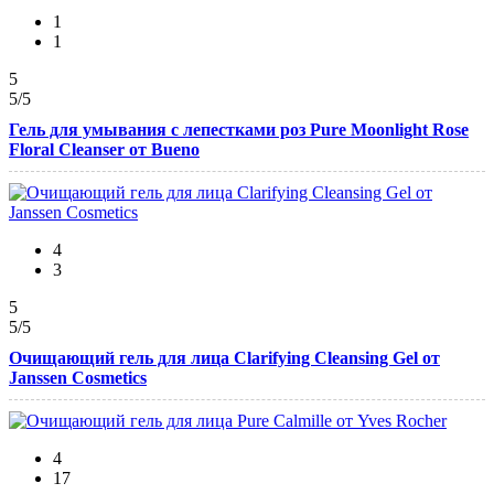
1
1
5
5
/5
Гель для умывания с лепестками роз Pure Moonlight Rose
Floral Cleanser от Bueno
4
3
5
5
/5
Очищающий гель для лица Clarifying Cleansing Gel от
Janssen Cosmetics
4
17