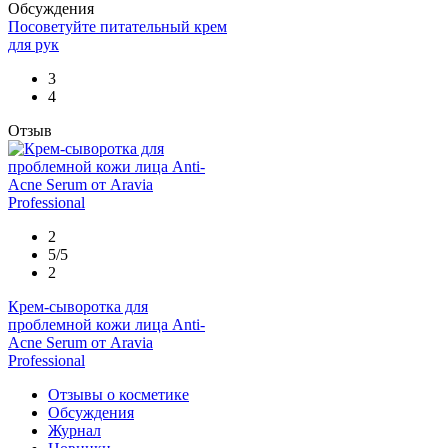
Обсуждения
Посоветуйте питательный крем
для рук
3
4
Отзыв
2
5/5
2
Крем-сыворотка для
проблемной кожи лица Anti-
Acne Serum от Aravia
Professional
Отзывы о косметике
Обсуждения
Журнал