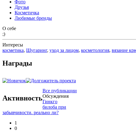
Фото
Друзья
Косметичка
Любимые бренды
О себе
;)
Интересы
косметика
,
Шугаринг
,
уход за лицом
,
косметология
,
вязание кр
Награды
Все публикации
Обсуждения
Активность
Гинкго
билоба при
забывчивости. реально ли?
1
0