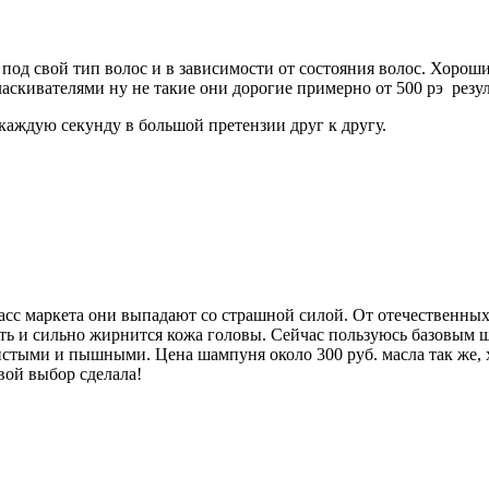
ь под свой тип волос и в зависимости от состояния волос. Хор
скивателями ну не такие они дорогие примерно от 500 рэ резул
каждую секунду в большой претензии друг к другу.
сс маркета они выпадают со страшной силой. От отечественных 
рхоть и сильно жирнится кожа головы. Сейчас пользуюсь базовы
стыми и пышными. Цена шампуня около 300 руб. масла так же, хв
вой выбор сделала!