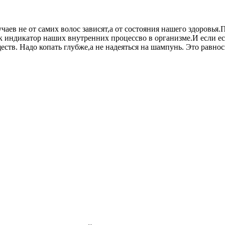
аев не от самих волос зависят,а от состояния нашего здоровья.П
к индикатор наших внутренних процессво в организме.И если ест
тв. Надо копать глубже,а не надеяться на шампунь. Это равнос