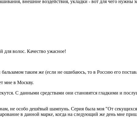
крашивания, внешние воздействия, укладки - вот для чего нужны х
й для волос. Качество ужасное!
льзамом таким же (если не ошибаюсь, то в Россию его постав
т мне в Москву.
екутся. С данными средствами они становятся гладкими и послу
ам, не особо дешёвый шампунь. Серия была моя "От секущихся 
чарование в данной марке, когда на следующий же день мне приш