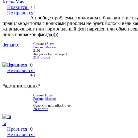
КискаМяу
Нравится!
+1
Не нравится!
А вообще проблемы с волосаим в большинстве случ
правильно,и тогда с волосами рпоблем не будет.Волосы ведь ка
жирные-значит или гормональный фон нарушен или обмен вещес
лишь покраской фасада))))
demarko
С нами 17 лет
Россия
,
Москва
2101
Звезда на LadiesProject
213 постов
Нравится!
0
Не нравится!
+1
*администрация*
С нами 16 лет
Россия
,
Москва
241.6
Советчик на LadiesProject
26 постов
ra
Нравится!
0
Не нравится!