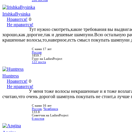
286 постов
IrishkaBysinka
Нравится!
0
Не нравится!
Тут нужно смотреть,какие требования вы выдвиг
хорошо,как дорогие,так и дешевые шампуни.Всю остальную раб
крашенные волосы,то,наверное,есть смысл покупать шампуни д
С нами 17 лет
Россия
1859.7
Гуру на LadiesProject
122 поста
Huntress
Нравится!
0
Не нравится!
У меня тоже волосы некрашенные и я тоже возлага
считаю,что очень дорогой шампунь покупать не стоит,а лучше 
С нами 16 лет
Россия
,
Челябинск
133.8
Советчик на LadiesProject
6 постов