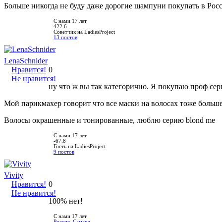
Больше никогда не буду даже дорогие шампуни покупать в Росс
С нами 17 лет
422.6
Советчик на LadiesProject
13 постов
LenaSchnider
Нравится!
0
Не нравится!
ну что ж вы так категорично. Я покупаю проф сер
Мой парикмахер говорит что все маски на волосах тоже больше 
Волосы окрашенные и тонированные, люблю серию blond me
С нами 17 лет
-67.8
Гость на LadiesProject
9 постов
Vivity
Нравится!
0
Не нравится!
100% нет!
С нами 17 лет
Россия
,
Самара