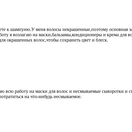
аете к шампуню.У меня волосы некрашенные,поэтому основная з
оту я возлагаю на маски,бальзамы,кондиционеры и крема для во
ля окрашенных волос,чтобы сохранить цвет и блеск.
ю всю работу на маски для волос и несмываемые сыворотки и сп
потратиться на что-нибудь несмываемое.