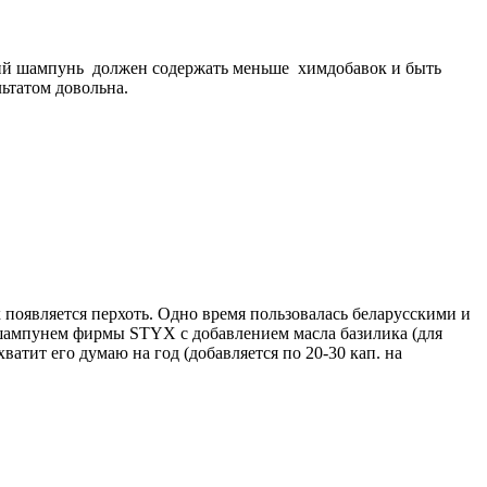
оший шампунь должен содержать меньше химдобавок и быть
ьтатом довольна.
появляется перхоть. Одно время пользовалась беларусскими и
м шампунем фирмы STYX с добавлением масла базилика (для
атит его думаю на год (добавляется по 20-30 кап. на