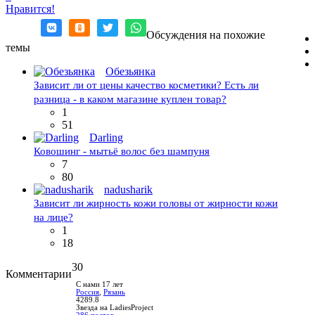
Нравится!
Обсуждения на похожие
темы
Обезьянка
Зависит ли от цены качество косметики? Есть ли
разница - в каком магазине куплен товар?
1
51
Darling
Ковошинг - мытьё волос без шампуня
7
80
nadusharik
Зависит ли жирность кожи головы от жирности кожи
на лице?
1
18
30
Комментарии
С нами 17 лет
Россия
,
Рязань
4289.8
Звезда на LadiesProject