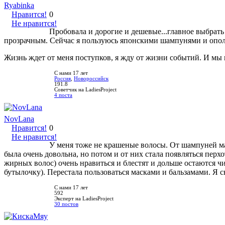
Ryabinka
Нравится!
0
Не нравится!
Пробовала и дорогие и дешевые...главное выбрат
прозрачным. Сейчас я пользуюсь японскими шампунями и опола
Жизнь ждет от меня поступков, я жду от жизни событий. И мы 
С нами 17 лет
Россия
,
Новороссийск
191.8
Советчик на LadiesProject
4 поста
NovLana
Нравится!
0
Не нравится!
У меня тоже не крашеные волосы. От шампуней ма
была очень довольна, но потом и от них стала появляться пе
жирных волос) очень нравиться и блестят и дольше остаются чи
бутылочку). Перестала пользоваться масками и бальзамами. Я с
С нами 17 лет
592
Эксперт на LadiesProject
30 постов