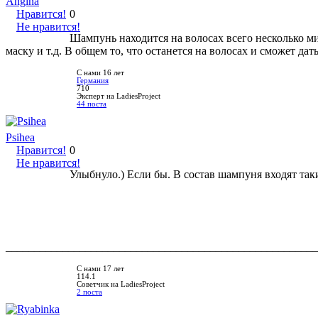
Angina
Нравится!
0
Не нравится!
Шампунь находится на волосах всего несколько ми
маску и т.д. В общем то, что останется на волосах и сможет да
С нами 16 лет
Германия
710
Эксперт на LadiesProject
44 поста
Psihea
Нравится!
0
Не нравится!
Улыбнуло.) Если бы. В состав шампуня входят таки
________________________________________________________
С нами 17 лет
114.1
Советчик на LadiesProject
2 поста