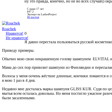
ну это правда, конечно, но не во всех случаях) о
С нами 17 лет
647.2
Эксперт на LadiesProject
46 постов
Roachek
Нравится!
0
Не нравится!
Я давно перестала пользоваться русской косметико
Приведу примеры.
Обычно мою свою некрашенную голову шампунем ELVITAL и ба
Мама до сих пор привозит шампуни из Финляндии и пересылае
Волосы у меня оочень жёсткие длинные, кончики ломаются и с
я мою 1 раз в 4 дня.
Недавно мне досталась марка шампуня GLISS KUR. Судя по цен
мытья всем осталась довольна. Но меня постигло ужасное разо
были засаленными.