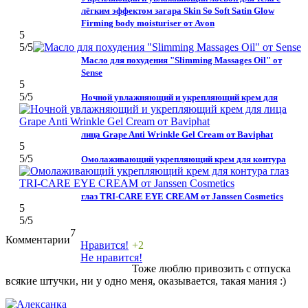
лёгким эффектом загара Skin So Soft Satin Glow
Firming body moisturiser от Avon
5
5
/5
Масло для похудения "Slimming Massages Oil" от
Sense
5
5
/5
Ночной увлажняющий и укрепляющий крем для
лица Grape Anti Wrinkle Gel Cream от Baviphat
5
5
/5
Омолаживающий укрепляющий крем для контура
глаз TRI-CARE EYE CREAM от Janssen Cosmetics
5
5
/5
7
Комментарии
Нравится!
+2
Не нравится!
Тоже люблю привозить с отпуска
всякие штучки, ни у одно меня, оказывается, такая мания :)