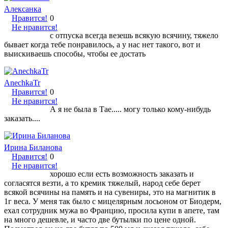
Алексанка
Нравится!
0
Не нравится!
с отпуска всегда везешь всякую всячину, тяжело
бывает когда тебе понравилось, а у нас нет такого, вот и
выискиваешь способы, чтобы ее достать
AnechkaTr
Нравится!
0
Не нравится!
А я не была в Тае..... могу только кому-нибудь
заказать....
Ирина Биланова
Нравится!
0
Не нравится!
хорошо если есть возможность заказать и
согласятся везти, а то кремик тяжелый, народ себе берет
всякой всячины на память и на сувениры, это на магнитик в
1г веса. У меня так было с мицелярным лосьоном от Биодерм,
ехал сотрудник мужа во Францию, просила купи в апете, там
на много дешевле, и часто две бутылки по цене одной.