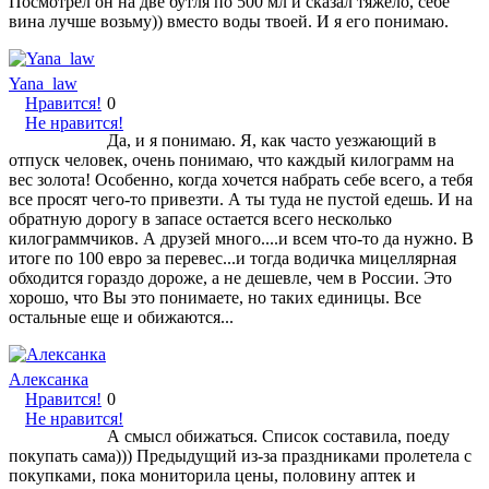
Посмотрел он на две бутля по 500 мл и сказал тяжело, себе
вина лучше возьму)) вместо воды твоей. И я его понимаю.
Yana_law
Нравится!
0
Не нравится!
Да, и я понимаю. Я, как часто уезжающий в
отпуск человек, очень понимаю, что каждый килограмм на
вес золота! Особенно, когда хочется набрать себе всего, а тебя
все просят чего-то привезти. А ты туда не пустой едешь. И на
обратную дорогу в запасе остается всего несколько
килограммчиков. А друзей много....и всем что-то да нужно. В
итоге по 100 евро за перевес...и тогда водичка мицеллярная
обходится гораздо дороже, а не дешевле, чем в России. Это
хорошо, что Вы это понимаете, но таких единицы. Все
остальные еще и обижаются...
Алексанка
Нравится!
0
Не нравится!
А смысл обижаться. Список составила, поеду
покупать сама))) Предыдущий из-за праздниками пролетела с
покупками, пока мониторила цены, половину аптек и