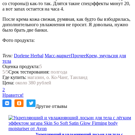
со стороны)) как-то так. Длятся такие спецэффекты минут 20,
а вот запах остается на часа 4.
После крема кожа свежая, румяная, как будто бы взбодрилась,
дополнительного увлажнения не просит. Я довольна, нужно
было брать две банки.
Фото продукта:
Теги:
Dorlene Herbal
Масс-маркет
Прочее
Крем, эмульсия для
тела
Оценка продукта:
5
5
/5
Срок тестирования:
полгода
Где купить:
магазин, о. Ко-Чанг, Таиланд
Цена:
около 380 рублей
2
Нравится!
Другие отзывы
Укрепляющий и увлажняющий лосьон для тела с