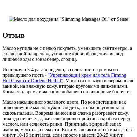
Отзыв
Масло купила не с целью похудеть, уменьшить сантиметры, а
с надеждой на дренаж, усиление кровообращения, вывод
лишней воды с зоны бедер, ягодиц.
Использую 3-4 раза в неделю, в сочетании с кремом из
предыдущего поста -
"Укрепляющий крем для тела Firming
Hot Cream от Dorlene Herbal"
. Масло использую вечером после
ванной, на влажную кожу, втираю круговыми движениями.
Когда есть время и желание добавляю силиконовые баночки.
Масло насыщенного зеленого цвета. По консистенции как
подсолнечное масло, нужно следить, чтобы не ускользало
сквозь пальцы. Вовремя нанесения слегка разогревает кожу,
никогда не печет, даже если хорошо пройтись скрабом перед
маслом, или если есть ранки. Приятный, эфирный запах
имбиря, ментола, свежести. Если масло активно втирать, то за
минут 10-15 впитается, если просто нанести 20-25 минут.