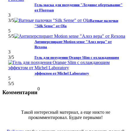
Гель-маска для похудения "Ледяное обертывание"
от Floresan
3
3
/5
Ватные палочки
"Silk Sense" от Ola
5
5
/5
Антиперспирант Motion sense "Алоэ вера" от
Rexona
3
3
/5
Гель для похудения Orange Slim с охлаждающим
эффектом от Michel Laboratory
5
5
/5
0
Комментарии
Такой интересный материал, а еще никто не
прокомментировал. Будьте первыми!