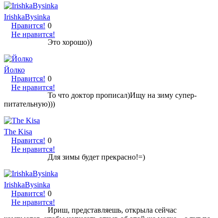
IrishkaBysinka
Нравится!
0
Не нравится!
Это хорошо))
Йолко
Нравится!
0
Не нравится!
То что доктор прописал)Ищу на зиму супер-
питательную)))
The Kisa
Нравится!
0
Не нравится!
Для зимы будет прекрасно!=)
IrishkaBysinka
Нравится!
0
Не нравится!
Ириш, представляешь, открыла сейчас