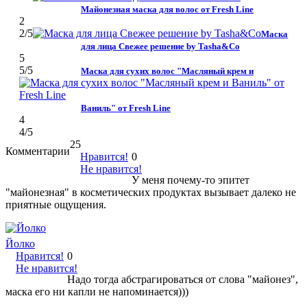
Майонезная маска для волос от Fresh Line
2
2
/5
Маска
для лица Свежее решение by Tasha&Co
5
5
/5
Маска для сухих волос "Масляный крем и
Ваниль" от Fresh Line
4
4
/5
25
Комментарии
Нравится!
0
Не нравится!
У меня почему-то эпитет
"майонезная" в косметических продуктах вызывает далеко не
приятные ощущения.
Йолко
Нравится!
0
Не нравится!
Надо тогда абстрагироваться от слова "майонез",
маска его ни капли не напоминается)))