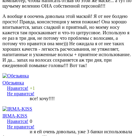
компьютер, чтобы написать отзыв об этой же маске... а тут по
щучьему велению ОНА собственной персоной!!!
А вообще я ооочень довольна этой маской! Я от нее болдею
просто! Правда, консистенция у меня пожиже! Она хорошо
впитывается, запах сладкий и приятный, но моему носу
кажется там проскакивает и что-то цитрусовое. Использую я
ее раз в три дня, не потому что проблемы с волосами, а
потому что нравится она мне))) Не ожидала я от нее таких
хороших качеств - легкость расчесывания, не утяжеляет,
напитанные и ухоженные волосы + приятное использование.
И да... запах на волосах сохраняется аж три дня, при
ежедневной помывке головы!!! Вот так!
Обезьянка
Нравится!
+1
Не нравится!
все! хочу!!!!
IRMA-KISS
Нравится!
0
Не нравится!
и я ей очень довольна, уже 3 банки использовала