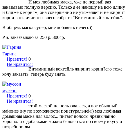
И моя любимая маска, уже не первый раз
заказываю полную версию. Только я ее наношу на всю длину
и ближе к корням, она совершенно не утяжеляет и не жирнит
корни в отличии от своего собрата "Витаминный коктейль".
В общем, маска супер, мне добавить нечего))
P.S. заказвываю за 250 р. 300гр.
Гарина
Нравится!
0
Не нравится!
Витаминный коктейль жирнит корни?его тоже
хочу заказать, теперь буду знать.
муссон
Нравится!
0
Не нравится!
этой маской не пользовалась, а вот обычный
майонез (ну по возможности понатуральней)) моя любимая
домашняя маска для волос... питает волосы чрезвычайно
хорошо. и с добавками можно баловаться по своему вкусу и
потребностям