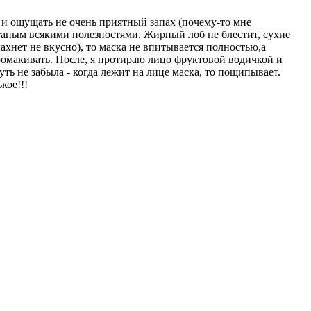
 и ощущать не очень приятный запах (почему-то мне
питаным всякими полезностями. Жирный лоб не блестит, сухие
пахнет не вкусно), то маска не впитывается полностью,а
ромакивать. После, я протираю лицо фруктовой водичкой и
ть не забыла - когда лежит на лице маска, то пощипывает.
кое!!!