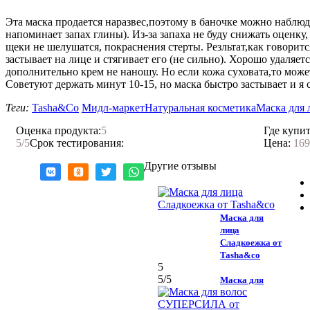
Эта маска продается наразвес,поэтому в баночке можно наблюд
напоминает запах глины). Из-за запаха не буду снижать оценку
щеки не шелушатся, покраснения стерты. Резльтат,как говорится
застывает на лице и стягивает его (не сильно). Хорошо удаля
дополнительно крем не наношу. Но если кожа суховата,то может
Советуют держать минут 10-15, но маска быстро застывает и я с
Теги:
Tasha&Co
Мидл-маркет
Натуральная косметика
Маска для 
Оценка продукта:
5
Где купит
5
/5
Срок тестирования:
Цена:
169
Другие отзывы
Маска для
лица
Сладкоежка от
Tasha&co
5
5
/5
Маска для