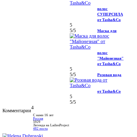
волос
СУПЕРСИЛА
от Tasha&Co
5
5
/5
Маска для
волос
"Майонезная"
от Tasha&Co
5
5
/5
Розовая вода
от Tasha&Co
5
5
/5
4
Комментарии
С нами 16 лет
Россия
5929
Легенда на LadiesProject
482 поста