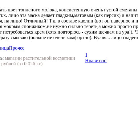
ать цвет топленого молока, консистенцую очень густой сметаны
, т.к. лицо эта маска делает гладким,матовым (как персик) и на
, на лицо! Отличный! Т.к. в составе каолин (вот он наверное и 
ется мокрым спонжиком,не нужно сильно тереть,а можно просто п
 потребоваться крем (хотя повторюсь - сухим щечкам на ура!). Чу
разу смываю (больше не очень комфортно). Вуаля... лицо гладень
лица
Прочее
1
ь:
магазин растительной косметики
Нравится!
 рублей (за 0.026 кг)