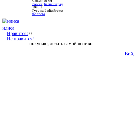
С нами 16 лет
Россия
,
Калининград
1098.1
Гуру на LadiesProject
92 поста
илиса
Нравится!
0
Не нравится!
покупаю, делать самой лениво
Вой