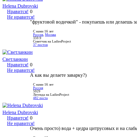
Helena Dubrovski
Нравится!
0
Не нравится!
"фруктовой водичкой" - покупаешь или делаешь за
С нами 16 лет
Россия
,
Москва
359.9
Советчик на LadiesProject
37 постов
Светланкин
Нравится!
0
Не нравится!
А как вы делаете заварку?)
С нами 16 лет
Россия
5929
Легенда на LadiesProject
482 поста
Helena Dubrovski
Нравится!
0
Не нравится!
Очень просто) вода + цедра цитрусовых и на слаб