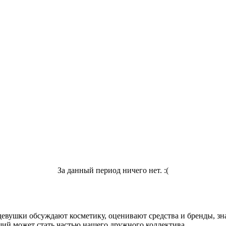
За данный период ничего нет. :(
девушки обсуждают косметику, оценивают средства и бренды, зна
ий может стать частью нашего дружного коллектива.