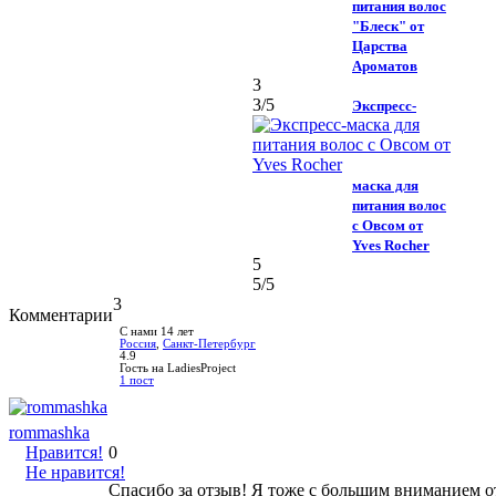
питания волос
"Блеск" от
Царства
Ароматов
3
3
/5
Экспресс-
маска для
питания волос
с Овсом от
Yves Rocher
5
5
/5
3
Комментарии
С нами 14 лет
Россия
,
Санкт-Петербург
4.9
Гость на LadiesProject
1 пост
rommashka
Нравится!
0
Не нравится!
Спасибо за отзыв! Я тоже с большим вниманием от