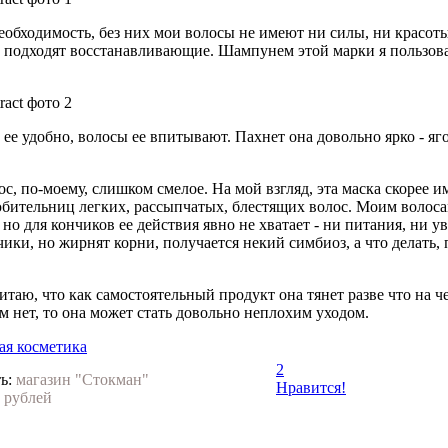
еобходимость, без них мои волосы не имеют ни силы, ни красоты,
о подходят восстанавливающие. Шампунем этой марки я пользова
е удобно, волосы ее впитывают. Пахнет она довольно ярко - яго
, по-моему, слишком смелое. На мой взгляд, эта маска скорее и
юбительниц легких, рассыпчатых, блестящих волос. Моим волоса
, но для кончиков ее действия явно не хватает - ни питания, ни
и, но жирнят корни, получается некий симбиоз, а что делать, 
считаю, что как самостоятельный продукт она тянет разве что на
м нет, то она может стать довольно неплохим уходом.
ая косметика
2
ь:
магазин "Стокман"
Нравится!
 рублей