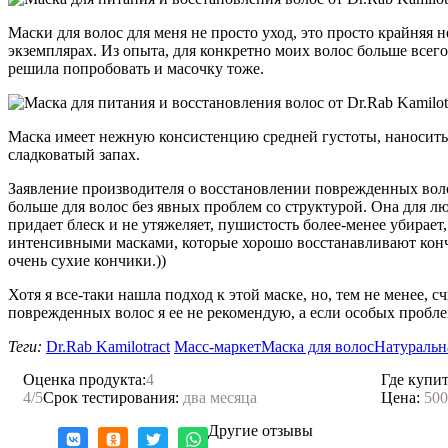
Маски для волос для меня не просто уход, это просто крайняя н
экземплярах. Из опыта, для конкретно моих волос больше всег
решила попробовать и масочку тоже.
Маска имеет нежную консистенцию средней густоты, наносить е
сладковатый запах.
Заявление производителя о восстановлении поврежденных волос
больше для волос без явных проблем со структурой. Она для л
придает блеск и не утяжеляет, пушистость более-менее убирает
интенсивными масками, которые хорошо восстанавливают кончик
очень сухие кончики.))
Хотя я все-таки нашла подход к этой маске, но, тем не менее, 
поврежденных волос я ее не рекомендую, а если особых пробле
Теги:
Dr.Rab Kamilotract
Масс-маркет
Маска для волос
Натуральн
Оценка продукта:
4
Где купит
4
/5
Срок тестирования:
два месяца
Цена:
500
Другие отзывы