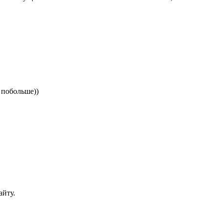
ы побольше))
айту.