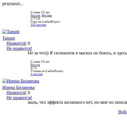
результат...
С нами 15 лет
Россия
,
Москва
1773.8
Гуру на LadiesProject
145 постов
Tanum
Нравится!
0
Не нравится!
Не за что)) Я силиконов в масках не боюсь, и здес
С нами 14 лет
Россия
67.6
Ученик на LadiesProject
5 постов
Ирина Биланова
Нравится!
0
Не нравится!
жаль, что эффекта желаемого нет, но мне по опис
Вой