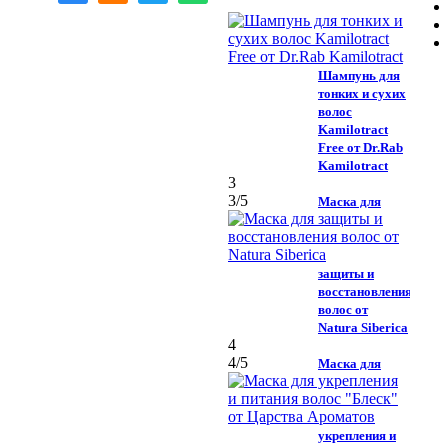
Шампунь для
тонких и сухих
волос
Kamilotract
Free от Dr.Rab
Kamilotract
3
3
/5
Маска для
защиты и
восстановления
волос от
Natura Siberica
4
4
/5
Маска для
укрепления и