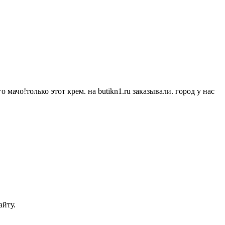
ачо!только этот крем. на butikn1.ru заказывали. город у нас
айту.