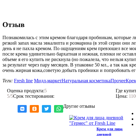
Отзыв
Познакомилась с этим кремом благодаря пробникам, которые лю
резкий запах масла эвкалипта и розмарина (в этой серии они ле
день я не пахла кремом. По ощущениям крем превзошел все мо
после крема удивительно бархатная и нежная, пленки не оставл
объеме я его купить не рискнула (но пожалела, что нельзя куп
за результат через пару месяцев. В упаковке 50 мл., а так как к
очень жирная кожа,советую добыть пробники и попробовать ег
Теги:
Fresh line
Мидл-маркет
Натуральная косметика
Прочее
Крем
Оценка продукта:
5
Где купит
5
/5
Срок тестирования:
Цена:
110
Другие отзывы
Крем для лица
дневной