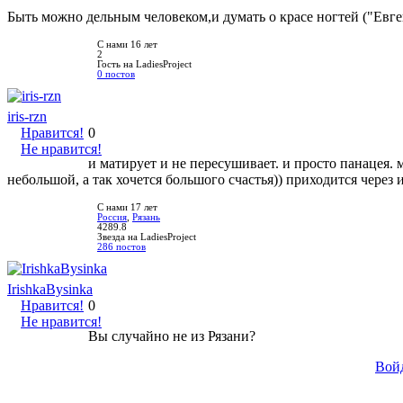
Быть можно дельным человеком,и думать о красе ногтей ("Ев
С нами 16 лет
2
Гость на LadiesProject
0 постов
iris-rzn
Нравится!
0
Не нравится!
и матирует и не пересушивает. и просто панацея. 
небольшой, а так хочется большого счастья)) приходится через 
С нами 17 лет
Россия
,
Рязань
4289.8
Звезда на LadiesProject
286 постов
IrishkaBysinka
Нравится!
0
Не нравится!
Вы случайно не из Рязани?
Вой