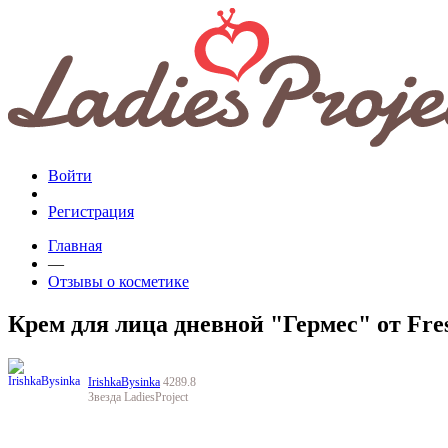
Войти
Регистрация
Главная
—
Отзывы о косметике
Крем для лица дневной "Гермес" от Fres
IrishkaBysinka
4289.8
Звезда LadiesProject