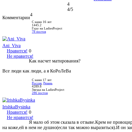
4
4
/5
4
Комментарии
С нами 16 лет
1445.2
Гуру на LadiesProject
78 постов
Ani_Viva
Нравится!
0
Не нравится!
Как насчет матирования?
Все люди как люди, а я КоРоЛеВа
С нами 17 лет
Россия
,
Рязань
4289.8
Звезда на LadiesProject
286 постов
IrishkaBysinka
Нравится!
0
Не нравится!
Я мало об этом сказала в отзыве.Крем не провоци
на коже,ей в нем не душно(если так можно выразиться).И он з