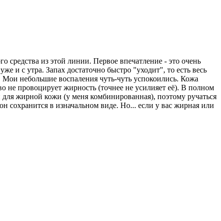
 средства из этой линии. Первое впечатление - это очень
же и с утра. Запах достаточно быстро "уходит", то есть весь
. Мои небольшие воспаления чуть-чуть успокоились. Кожа
во не провоцирует жирность (точнее не усилияет её). В полном
н для жирной кожи (у меня комбинированная), поэтому ручаться
о он сохранится в изначальном виде. Но... если у вас жирная или