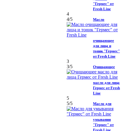
"Гермес" от
Fresh Line
4
4
/5
Масло
очищающее
для лица и
тоник "Гермес"
от Fresh Line
3
3
/5
Очищающее
масло для лица
Гермес от Fresh
Line
5
5
/5
Масло для
умывания
"Гермес" от
Fresh Line