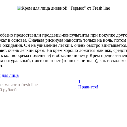
безно предоставили продавцы-консультанты при покупке другого
жат в основе). Сначала рискнула наносить только на ночь, потом у
и ожидания. Он на удивление легкий, очень быстро впитывается
яет, очень легкий крем. На крем хорошо ложится макияж, средст
ить кол-во крема поменьше) и объясню почему. Крем предназначе
рем натуральный, никто не знает (точнее я не знаю), как и скольк
о.
 для лица
1
ь:
магазин fresh line
Нравится!
0 рублей