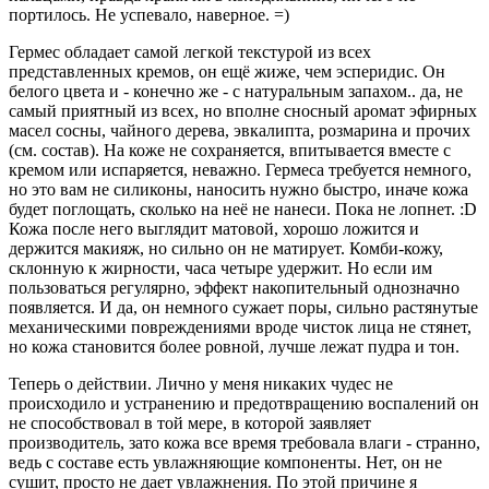
портилось. Не успевало, наверное. =)
Гермес обладает самой легкой текстурой из всех
представленных кремов, он ещё жиже, чем эсперидис. Он
белого цвета и - конечно же - с натуральным запахом.. да, не
самый приятный из всех, но вполне сносный аромат эфирных
масел сосны, чайного дерева, эвкалипта, розмарина и прочих
(см. состав). На коже не сохраняется, впитывается вместе с
кремом или испаряется, неважно. Гермеса требуется немного,
но это вам не силиконы, наносить нужно быстро, иначе кожа
будет поглощать, сколько на неё не нанеси. Пока не лопнет. :D
Кожа после него выглядит матовой, хорошо ложится и
держится макияж, но сильно он не матирует. Комби-кожу,
склонную к жирности, часа четыре удержит. Но если им
пользоваться регулярно, эффект накопительный однозначно
появляется. И да, он немного сужает поры, сильно растянутые
механическими повреждениями вроде чисток лица не стянет,
но кожа становится более ровной, лучше лежат пудра и тон.
Теперь о действии. Лично у меня никаких чудес не
происходило и устранению и предотвращению воспалений он
не способствовал в той мере, в которой заявляет
производитель, зато кожа все время требовала влаги - странно,
ведь с составе есть увлажняющие компоненты. Нет, он не
сушит, просто не дает увлажнения. По этой причине я