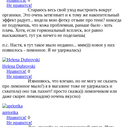
Нравится!
0
Не нравится!
Стараюсь весь свой уход выстроить вокруг
органики. Это очень затягивает и к тому же накопительный
эффект радует... видела мою фотку отзыве про тени? никогда
не подумаешь, что кожа проблемная, раньше было - хоть
плачь. Хотя, если гормональный всплеск, все равно
выскакивает, тут уж ничего не поделаешь(
п.с. Настя, я тут такое мыло недавно... ммм))) новое у них
появилось - лимонное. Я не удержалась)
Helena Dubrovski
Нравится!
0
Не нравится!
Извиняюсь, что влезаю, но не могу не сказать
про лимонное мыло!) я в магазине тоже не удержалась и
схватила) оно так пахнет! просто сказка)) лимончиком или
даже скорее лимонадом) оочень вкусно)
apriorika
Нравится!
0
Не нравится!