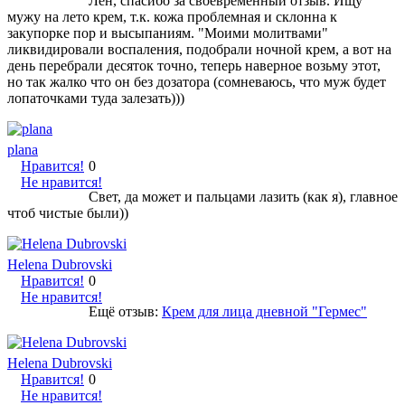
Лен, спасибо за своевременный отзыв. Ищу
мужу на лето крем, т.к. кожа проблемная и склонна к
закупорке пор и высыпаниям. "Моими молитвами"
ликвидировали воспаления, подобрали ночной крем, а вот на
день перебрали десяток точно, теперь наверное возьму этот,
но так жалко что он без дозатора (сомневаюсь, что муж будет
лопаточками туда залезать)))
plana
Нравится!
0
Не нравится!
Свет, да может и пальцами лазить (как я), главное
чтоб чистые были))
Helena Dubrovski
Нравится!
0
Не нравится!
Ещё отзыв:
Крем для лица дневной "Гермес"
Helena Dubrovski
Нравится!
0
Не нравится!