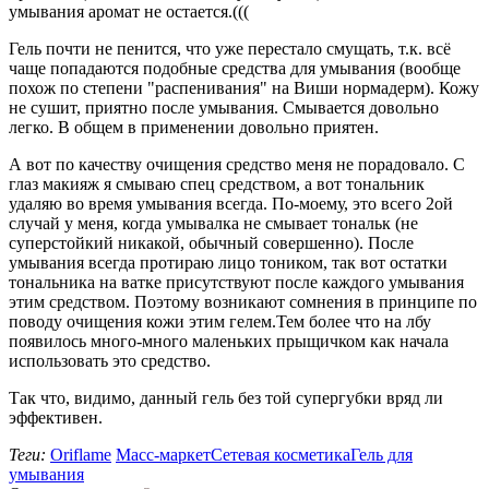
умывания аромат не остается.(((
Гель почти не пенится, что уже перестало смущать, т.к. всё
чаще попадаются подобные средства для умывания (вообще
похож по степени "распенивания" на Виши нормадерм). Кожу
не сушит, приятно после умывания. Смывается довольно
легко. В общем в применении довольно приятен.
А вот по качеству очищения средство меня не порадовало. С
глаз макияж я смываю спец средством, а вот тональник
удаляю во время умывания всегда. По-моему, это всего 2ой
случай у меня, когда умывалка не смывает тональк (не
суперстойкий никакой, обычный совершенно). После
умывания всегда протираю лицо тоником, так вот остатки
тональника на ватке присутствуют после каждого умывания
этим средством. Поэтому возникают сомнения в принципе по
поводу очищения кожи этим гелем.Тем более что на лбу
появилось много-много маленьких прыщичком как начала
использовать это средство.
Так что, видимо, данный гель без той супергубки вряд ли
эффективен.
Теги:
Oriflame
Масс-маркет
Сетевая косметика
Гель для
умывания