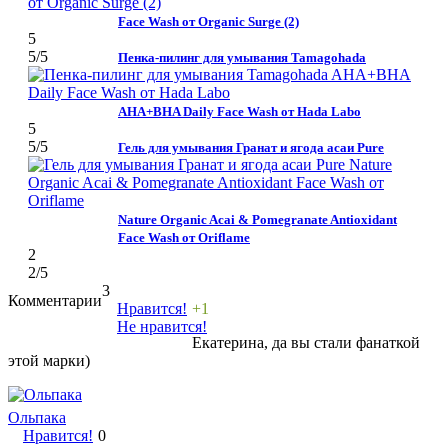
Face Wash от Organic Surge (2)
5
5
/5
Пенка-пилинг для умывания Tamagohada
AHA+BHA Daily Face Wash от Hada Labo
5
5
/5
Гель для умывания Гранат и ягода асаи Pure
Nature Organic Acai & Pomegranate Antioxidant
Face Wash от Oriflame
2
2
/5
3
Комментарии
Нравится!
+1
Не нравится!
Екатерина, да вы стали фанаткой
этой марки)
Ольпака
Нравится!
0