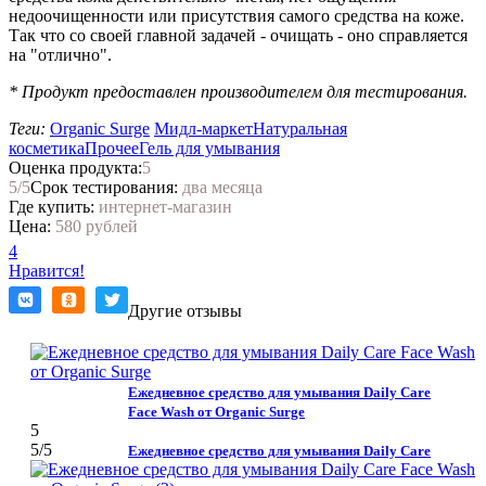
недоочищенности или присутствия самого средства на коже.
Так что со своей главной задачей - очищать - оно справляется
на "отлично".
* Продукт предоставлен производителем для тестирования.
Теги:
Organic Surge
Мидл-маркет
Натуральная
косметика
Прочее
Гель для умывания
Оценка продукта:
5
5
/5
Срок тестирования:
два месяца
Где купить:
интернет-магазин
Цена:
580 рублей
4
Нравится!
Другие отзывы
Ежедневное средство для умывания Daily Care
Face Wash от Organic Surge
5
5
/5
Ежедневное средство для умывания Daily Care