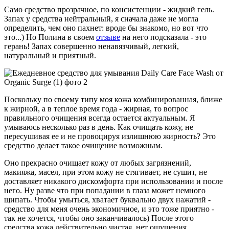
Само средство прозрачное, по консистенции - жидкий гель.
Запах у средства нейтральный, я сначала даже не могла
определить, чем оно пахнет: вроде бы знакомо, но вот что
это...) Но Полина в своем
отзыве
на него подсказала - это
герань! Запах совершенно ненавязчивый, легкий,
натуральный и приятный.
Поскольку по своему типу моя кожа комбинированная, ближе
к жирной, а в теплое время года - жирная, то вопрос
правильного очищения всегда остается актуальным. Я
умываюсь несколько раз в день. Как очищать кожу, не
пересушивая ее и не провоцируя излишнюю жирность? Это
средство делает такое очищение возможным.
Оно прекрасно очищает кожу от любых загрязнений,
макияжа, масел, при этом кожу не стягивает, не сушит, не
доставляет никакого дискомфорта при использовании и после
него. Ну разве что при попадании в глаза может немного
щипать. Чтобы умыться, хватает буквально двух нажатий -
средство для меня очень экономичное, и это тоже приятно -
так не хочется, чтобы оно заканчивалось) После этого
средства кожа действительно чистая, нет ощущения