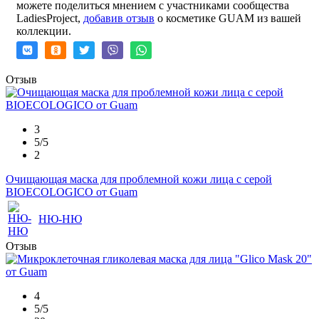
можете поделиться мнением с участниками сообщества
LadiesProject,
добавив отзыв
о косметике GUAM из вашей
коллекции.
Отзыв
3
5/5
2
Очищающая маска для проблемной кожи лица с серой
BIOECOLOGICO от Guam
НЮ-НЮ
Отзыв
4
5/5