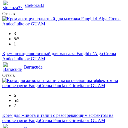
strekoza33
Отзыв
3
5/5
1
Крем антицеллюлитный для массажа Fanghi d’Alga Crema
Anticellulite от GUAM
Barracude
Отзыв
6
5/5
7
Крем для живота и талии с разогревающим эффектом на
основе грязи FangoCrema Pancia e Girovita от GUAM