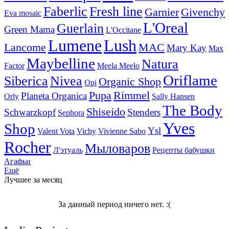
Faberlic
Fresh line
Garnier
Givenchy
Eva mosaic
L'Oreal
Guerlain
Green Mama
L'Occitane
Lumene
Lush
Lancome
MAC
Mary Kay
Max
Maybelline
Natura
Factor
Meela Meelo
Oriflame
Siberica
Nivea
Organic Shop
Opi
Pupa
Rimmel
Planeta Organica
Orly
Sally Hansen
The Body
Shiseido
Schwarzkopf
Stenders
Sephora
Yves
Shop
Ysl
Valent Vota
Vichy
Vivienne Sabo
Rocher
Мыловаров
Л'этуаль
Рецепты бабушки
Агафьи
Ещё
Лучшее за месяц
За данный период ничего нет. :(