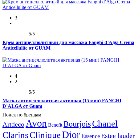
3
1
5
/5
Крем антицеллюлитный для массажа Fanghi d’Alga Crema
Anticellulite от GUAM
4
2
5
/5
Маска антицеллюлитная активная (15 мин) FANGHI
D’ALGA от Guam
Поиск по брендам
Avon
Chanel
Bourjois
Artdeco
Benefit
Dior
Clarins
Clinique
Estee lauder
Essence