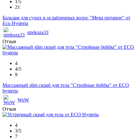
1/5
21
Бальзам для сухих и ослабленных волос "Mega питание" от
Eco Hysteria
strekoza33
Отзыв
4
4/5
9
Массажный slim скраб для тела "Стройные бейбы" от ECO
hysteria
WoW
Отзыв
4
3/5
7