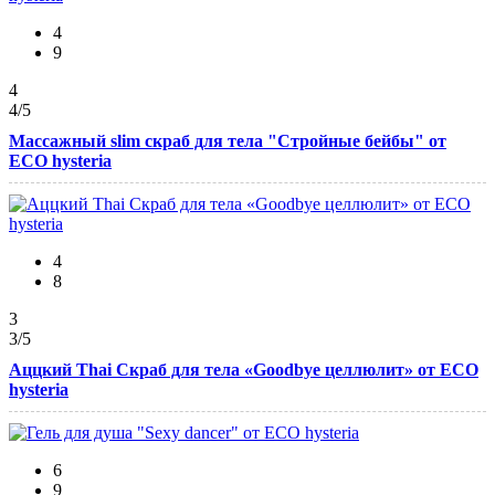
4
9
4
4
/5
Массажный slim скраб для тела "Стройные бейбы" от
ECO hysteria
4
8
3
3
/5
Аццкий Thai Скраб для тела «Goodbyе целлюлит» от ECO
hysteria
6
9