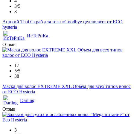
4
3/5
8
Аццкий Thai Скраб для тела «Goodbyе целлюлит» от ECO
hysteria
ИсТеРиКа
Отзыв
17
5/5
38
Маска для волос EXTREME XXL Объем для всех типов волос
от ECO Hysteria
Darling
Отзыв
3