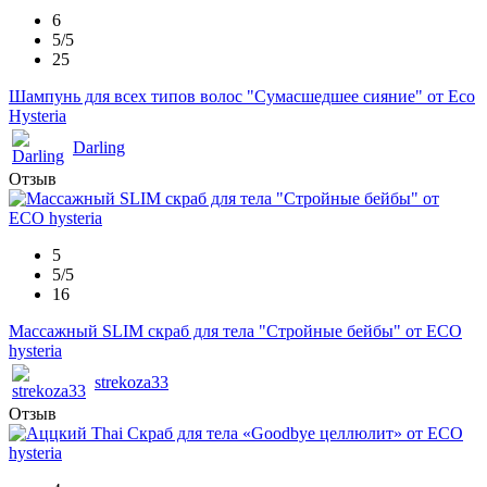
6
5/5
25
Шампунь для всех типов волос "Сумасшедшее сияние" от Eco
Hysteria
Darling
Отзыв
5
5/5
16
Массажный SLIM скраб для тела "Стройные бейбы" от ECO
hysteria
strekoza33
Отзыв