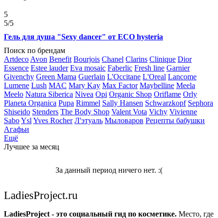
5
5
/5
Гель для душа "Sexy dancer" от ECO hysteria
Поиск по брендам
Artdeco
Avon
Benefit
Bourjois
Chanel
Clarins
Clinique
Dior
Essence
Estee lauder
Eva mosaic
Faberlic
Fresh line
Garnier
Givenchy
Green Mama
Guerlain
L'Occitane
L'Oreal
Lancome
Lumene
Lush
MAC
Mary Kay
Max Factor
Maybelline
Meela
Meelo
Natura Siberica
Nivea
Opi
Organic Shop
Oriflame
Orly
Planeta Organica
Pupa
Rimmel
Sally Hansen
Schwarzkopf
Sephora
Shiseido
Stenders
The Body Shop
Valent Vota
Vichy
Vivienne
Sabo
Ysl
Yves Rocher
Л'этуаль
Мыловаров
Рецепты бабушки
Агафьи
Ещё
Лучшее за месяц
За данный период ничего нет. :(
LadiesProject.ru
LadiesProject - это социальный гид по косметике.
Место, где