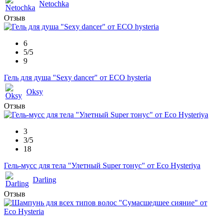
Netochka
Отзыв
6
5/5
9
Гель для душа "Sexy dancer" от ECO hysteria
Oksy
Отзыв
3
3/5
18
Гель-мусс для тела "Улетный Super тонус" от Eco Hysteriya
Darling
Отзыв