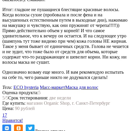
Итог: гладкие не пушащиеся блестящие красивые волосы.
Когда волосы сухие (пробовала и после фена и на
высушенных естественным путем в выходные дни), нажимаю
на макушку и чувствую, как они пружинят от черепа!!!!!))
Прямо действительно объем у корней! И что самое
удивительное, что к вечеру он остается. И на следующее утро
(шампунь тут тоже видимо при чем) кожа головы НЕ жирная.
Такое у меня бывает от единичных средств. Голова не чешется
и не зудит, что тоже было от средств для объема, которые
содержат что-то раздражающее и шевелит корни. Ни кожу, ни
волосы маска не сушит.
Однозначно возьму еще много. И вам рекомендую испытать
на себе то, чего раньше никто не додумался сделать!
Теги:
ECO hysteria
Масс-маркет
Маска для волос
Оценка продукта:
5
5
/5
Срок тестирования:
две недели
Где купить:
магазин Organic Shop, г. Санкт-Петербург
Цена:
90 рублей
17
Нравится!