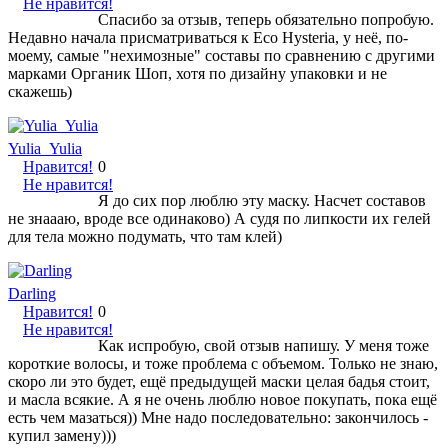
Не нравится!
Спасибо за отзыв, теперь обязательно попробую.
Недавно начала присматриваться к Eco Hysteria, у неё, по-
моему, самые "нехимозные" составы по сравнению с другими
марками Органик Шоп, хотя по дизайну упаковки и не
скажешь)
Yulia_Yulia
Нравится!
0
Не нравится!
Я до сих пор люблю эту маску. Насчет составов
не знаааю, вроде все одинаково) А судя по липкости их гелей
для тела можно подумать, что там клей)
Darling
Нравится!
0
Не нравится!
Как испробую, свой отзыв напишу. У меня тоже
короткие волосы, и тоже проблема с объемом. Только не знаю,
скоро ли это будет, ещё предыдущей маски целая бадья стоит,
и масла всякие. А я не очень люблю новое покупать, пока ещё
есть чем мазаться)) Мне надо последовательно: закончилось -
купил замену)))