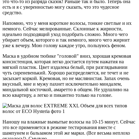
это что-то из разряда сказок! Раньше так и было. Теперь она
есть и я с уверенностью могу сказать, что это чудесное
средство.
Напомню, что у меня короткие волосы, тонкие светлые и их
немного. Сейчас мелированные. Склонные к жирности,
идеально подходящий уход подобрать сложно. Много чего
убирает объем, которого и так немного, много чего жирнит
уже к вечеру. Мою голову каждое утро, пользуюсь феном.
Маска в удобном тюбике "головой" вниз, хорошая кремовая
консистенция, которая легко достается путем нажатия на
мягкий пластик. Цвет издалека белый, при разглядывании
чуть сиреневенький. Хорошо распределяется, не течет и не
засыхает коркой. Кремовая, но не маслянистая. Запах очень
вкусный, мне и мужу пахнет исключительно миндалем,
миндальной косточкой, амаретто в общем. Не удушливо на
всю квартиру, а легко и пикантно только на голове.
Наношу на влажные вымытые волосы на 10-15 минут. Сейчас
это все применяется в режиме тестирования вместе с
шампунем и бальзамом этой же марки. (Все весьма неплохо
оказалось!). Смываю.