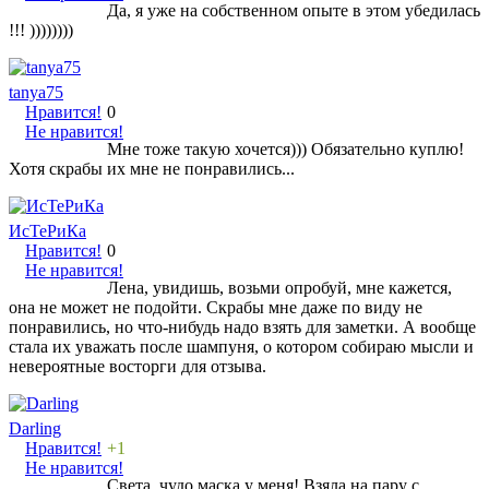
Да, я уже на собственном опыте в этом убедилась
!!! ))))))))
tanya75
Нравится!
0
Не нравится!
Мне тоже такую хочется))) Обязательно куплю!
Хотя скрабы их мне не понравились...
ИсТеРиКа
Нравится!
0
Не нравится!
Лена, увидишь, возьми опробуй, мне кажется,
она не может не подойти. Скрабы мне даже по виду не
понравились, но что-нибудь надо взять для заметки. А вообще
стала их уважать после шампуня, о котором собираю мысли и
невероятные восторги для отзыва.
Darling
Нравится!
+1
Не нравится!
Света, чудо маска у меня! Взяла на пару с