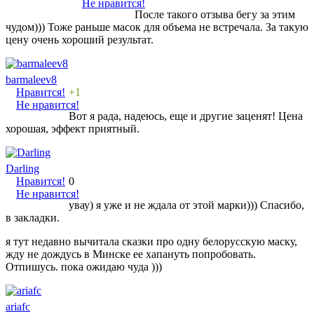
Не нравится!
После такого отзыва бегу за этим
чудом))) Тоже раньше масок для объема не встречала. За такую
цену очень хороший результат.
barmaleev8
Нравится!
+1
Не нравится!
Вот я рада, надеюсь, еще и другие заценят! Цена
хорошая, эффект приятный.
Darling
Нравится!
0
Не нравится!
увау) я уже и не ждала от этой марки))) Спасибо,
в закладки.
я тут недавно вычитала сказки про одну белорусскую маску,
жду не дождусь в Минске ее хапануть попробовать.
Отпишусь. пока ожидаю чуда )))
ariafc