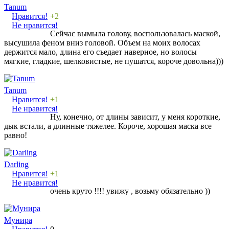
Tanum
Нравится!
+2
Не нравится!
Сейчас вымыла голову, воспользовалась маской,
высушила феном вниз головой. Объем на моих волосах
держится мало, длина его съедает наверное, но волосы
мягкие, гладкие, шелковистые, не пушатся, короче довольна)))
Tanum
Нравится!
+1
Не нравится!
Ну, конечно, от длины зависит, у меня короткие,
дык встали, а длинные тяжелее. Короче, хорошая маска все
равно!
Darling
Нравится!
+1
Не нравится!
очень круто !!!! увижу , возьму обязательно ))
Мунира