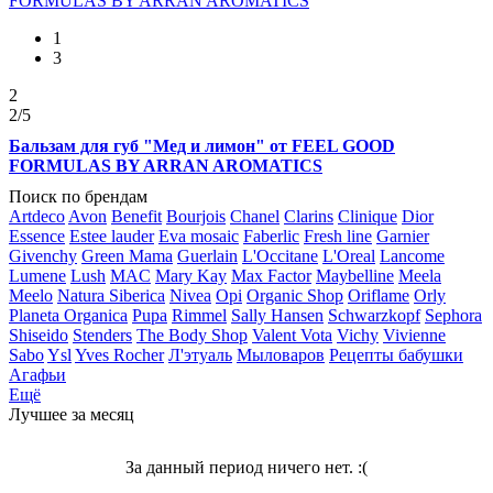
1
3
2
2
/5
Бальзам для губ "Мед и лимон" от FEEL GOOD
FORMULAS BY ARRAN AROMATICS
Поиск по брендам
Artdeco
Avon
Benefit
Bourjois
Chanel
Clarins
Clinique
Dior
Essence
Estee lauder
Eva mosaic
Faberlic
Fresh line
Garnier
Givenchy
Green Mama
Guerlain
L'Occitane
L'Oreal
Lancome
Lumene
Lush
MAC
Mary Kay
Max Factor
Maybelline
Meela
Meelo
Natura Siberica
Nivea
Opi
Organic Shop
Oriflame
Orly
Planeta Organica
Pupa
Rimmel
Sally Hansen
Schwarzkopf
Sephora
Shiseido
Stenders
The Body Shop
Valent Vota
Vichy
Vivienne
Sabo
Ysl
Yves Rocher
Л'этуаль
Мыловаров
Рецепты бабушки
Агафьи
Ещё
Лучшее за месяц
За данный период ничего нет. :(