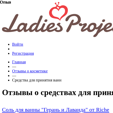
Отзыв
Отзыв
Отзыв
Отзыв
Отзыв
Отзыв
Отзыв
Отзыв
Отзыв
Отзыв
Отзыв
Отзыв
Отзыв
Отзыв
Отзыв
Отзыв
Отзыв
Отзыв
Отзыв
Отзыв
Войти
Регистрация
Главная
—
Отзывы о косметике
—
Средства для принятия ванн
Отзывы о средствах для прин
Соль для ванны "Герань и Лаванда" от Riche