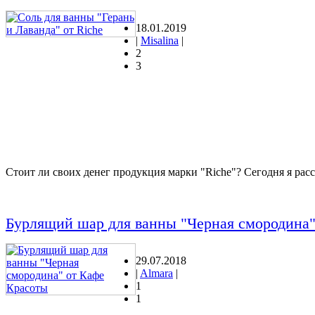
18.01.2019
|
Misalina
|
2
3
Стоит ли своих денег продукция марки "Riche"? Сегодня я расс
Бурлящий шар для ванны "Черная смородина"
29.07.2018
|
Almara
|
1
1