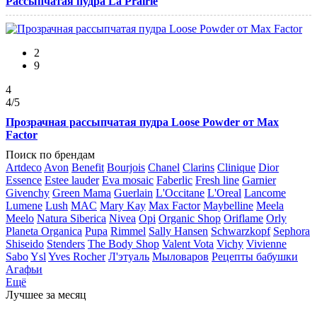
Рассыпчатая пудра La Prairie
2
9
4
4
/5
Прозрачная рассыпчатая пудра Loose Powder от Max
Factor
Поиск по брендам
Artdeco
Avon
Benefit
Bourjois
Chanel
Clarins
Clinique
Dior
Essence
Estee lauder
Eva mosaic
Faberlic
Fresh line
Garnier
Givenchy
Green Mama
Guerlain
L'Occitane
L'Oreal
Lancome
Lumene
Lush
MAC
Mary Kay
Max Factor
Maybelline
Meela
Meelo
Natura Siberica
Nivea
Opi
Organic Shop
Oriflame
Orly
Planeta Organica
Pupa
Rimmel
Sally Hansen
Schwarzkopf
Sephora
Shiseido
Stenders
The Body Shop
Valent Vota
Vichy
Vivienne
Sabo
Ysl
Yves Rocher
Л'этуаль
Мыловаров
Рецепты бабушки
Агафьи
Ещё
Лучшее за месяц