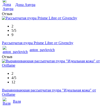
Дона Амура
Отзыв
2
5/5
9
Рассыпчатая пудра Prisme Libre от Givenchy
anton_pavlovich
Отзыв
2
4/5
12
Выравнивающая рассыпчатая пудра "Идеальная кожа" от
Oriflame
Валя