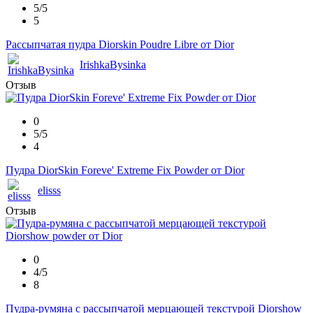
5/5
5
Рассыпчатая пудра Diorskin Poudre Libre от Dior
IrishkaBysinka
Отзыв
0
5/5
4
Пудра DiorSkin Foreve' Extreme Fix Powder от Dior
elisss
Отзыв
0
4/5
8
Пудра-румяна с рассыпчатой мерцающей текстурой Diorshow