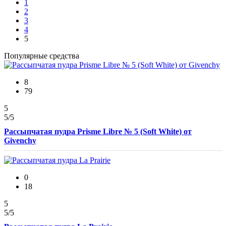
1
2
3
4
5
Популярные средства
8
79
5
5
/5
Рассыпчатая пудра Prisme Libre № 5 (Soft White) от
Givenchy
0
18
5
5
/5