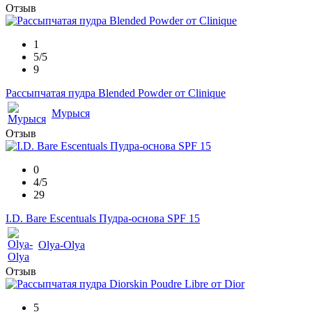
Отзыв
1
5/5
9
Рассыпчатая пудра Blended Powder от Clinique
Мурыся
Отзыв
0
4/5
29
I.D. Bare Escentuals Пудра-основа SPF 15
Olya-Olya
Отзыв
5