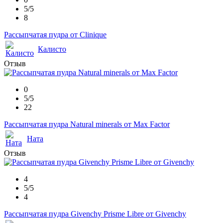
5/5
8
Рассыпчатая пудра от Clinique
Калисто
Отзыв
0
5/5
22
Рассыпчатая пудра Natural minerals от Max Factor
Ната
Отзыв
4
5/5
4
Рассыпчaтая пyдрa Givеnchy Рrismе Librе от Givеnсhу