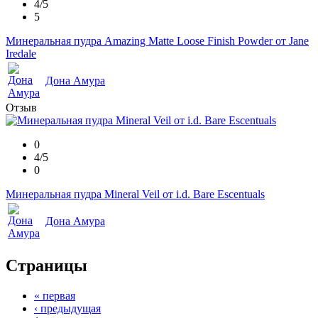
4/5
5
Минеральная пудра Amazing Matte Loose Finish Powder от Jane
Iredale
Дона Амура
Отзыв
0
4/5
0
Минеральная пудра Mineral Veil от i.d. Bare Escentuals
Дона Амура
Страницы
« первая
‹ предыдущая