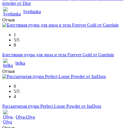
powder от Dior
Svetlanka
Отзыв
1
5/5
8
Блестящая пудра для лица и тела Forever Gold от Guerlain
belka
Отзыв
0
5/5
4
Рассыпчатая пудра Perfect Loose Powder от IsaDora
Olya-Olya
Отзыв