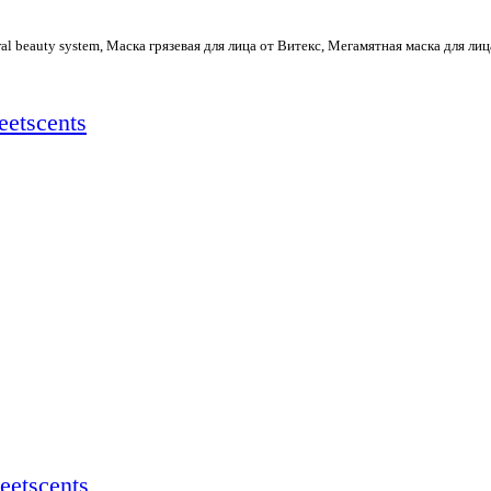
 beauty system, Маска грязевая для лица от Витекс, Мегамятная маска для лиц
etscents
eetscents