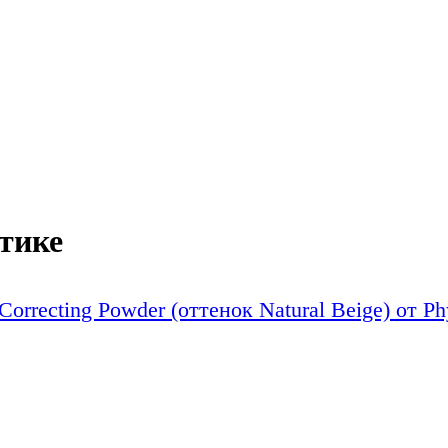
тике
rrecting Powder (оттенок Natural Beige) от Phy