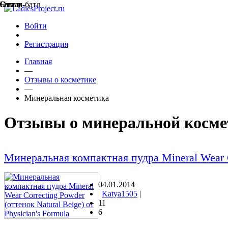
Отзыв
Отзыв
Отзыв
Отзыв
Отзыв
Бьюти-батл
Отзыв
Отзыв
Отзыв
Отзыв
Отзыв
Отзыв
Отзыв
Отзыв
Отзыв
Отзыв
Отзыв
Отзыв
Отзыв
Отзыв
Войти
Регистрация
Главная
—
Отзывы о косметике
—
Минеральная косметика
Отзывы о минеральной косме
Минеральная компактная пудра Mineral Wear Co
04.01.2014
|
Katya1505
|
11
6