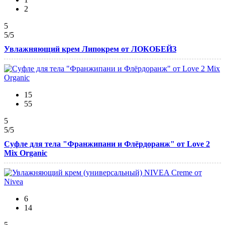
2
5
5
/5
Увлажняющий крем Липокрем от ЛОКОБЕЙЗ
15
55
5
5
/5
Суфле для тела "Франжипани и Флёрдоранж" от Love 2
Mix Organic
6
14
5