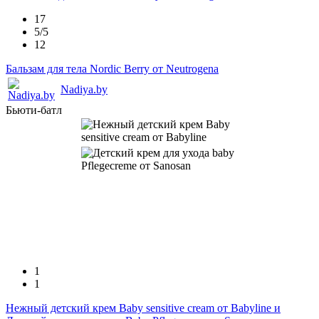
17
5/5
12
Бальзам для тела Nordic Berry от Neutrogena
Nadiya.by
Бьюти-батл
1
1
Нежный детский крем Baby sensitive cream от Babyline и