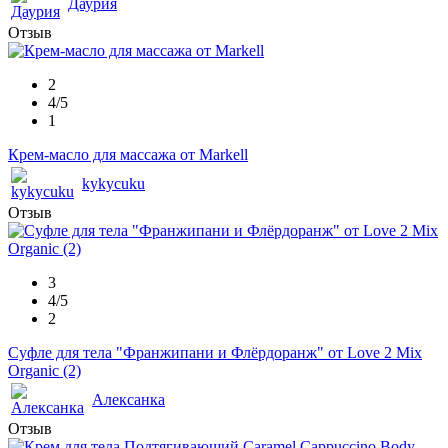
Даурия
Отзыв
2
4/5
1
Крем-масло для массажа от Markell
kykycuku
Отзыв
3
4/5
2
Суфле для тела "Франжипани и Флёрдоранж" от Love 2 Mix
Organic (2)
Алексанка
Отзыв