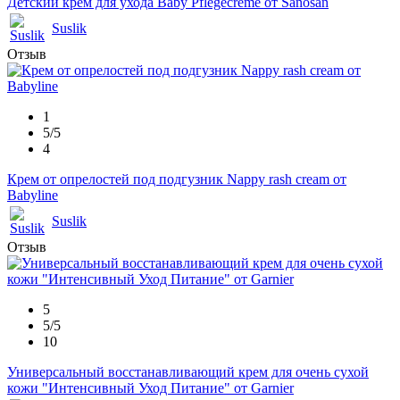
Детский крем для ухода Baby Pflegecreme от Sanosan
Suslik
Отзыв
1
5/5
4
Крем от опрелостей под подгузник Nappy rash cream от
Babyline
Suslik
Отзыв
5
5/5
10
Универсальный восстанавливающий крем для очень сухой
кожи "Интенсивный Уход Питание" от Garnier