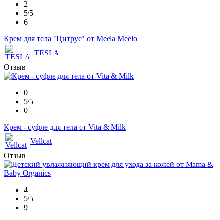
2
5/5
6
Крем для тела "Цитрус" от Meela Meelo
TESLA
Отзыв
0
5/5
0
Крем - суфле для тела от Vita & Milk
Vellcat
Отзыв
4
5/5
9