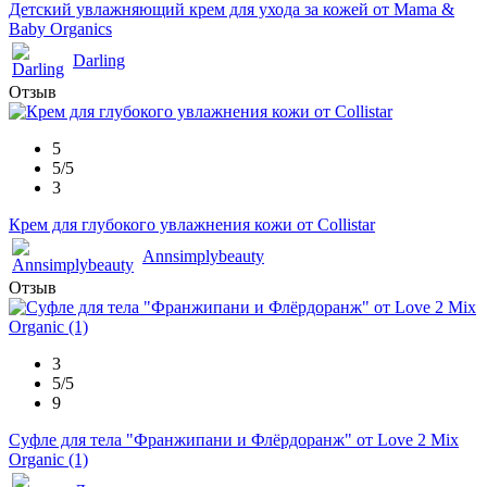
Детский увлажняющий крем для ухода за кожей от Mama &
Baby Organics
Darling
Отзыв
5
5/5
3
Крем для глубокого увлажнения кожи от Collistar
Annsimplybeauty
Отзыв
3
5/5
9
Суфле для тела "Франжипани и Флёрдоранж" от Love 2 Mix
Organic (1)