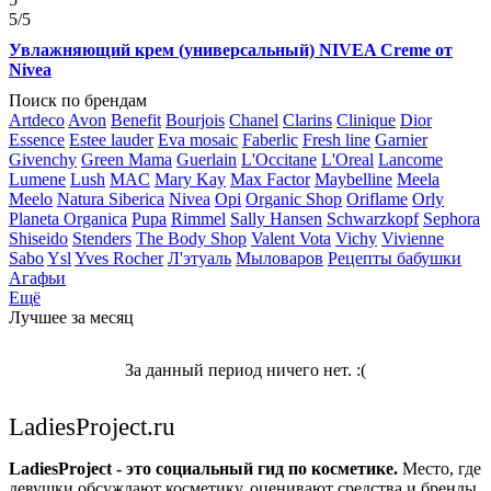
5
/5
Увлажняющий крем (универсальный) NIVEA Creme от
Nivea
Поиск по брендам
Artdeco
Avon
Benefit
Bourjois
Chanel
Clarins
Clinique
Dior
Essence
Estee lauder
Eva mosaic
Faberlic
Fresh line
Garnier
Givenchy
Green Mama
Guerlain
L'Occitane
L'Oreal
Lancome
Lumene
Lush
MAC
Mary Kay
Max Factor
Maybelline
Meela
Meelo
Natura Siberica
Nivea
Opi
Organic Shop
Oriflame
Orly
Planeta Organica
Pupa
Rimmel
Sally Hansen
Schwarzkopf
Sephora
Shiseido
Stenders
The Body Shop
Valent Vota
Vichy
Vivienne
Sabo
Ysl
Yves Rocher
Л'этуаль
Мыловаров
Рецепты бабушки
Агафьи
Ещё
Лучшее за месяц
За данный период ничего нет. :(
LadiesProject.ru
LadiesProject - это социальный гид по косметике.
Место, где
девушки обсуждают косметику, оценивают средства и бренды,