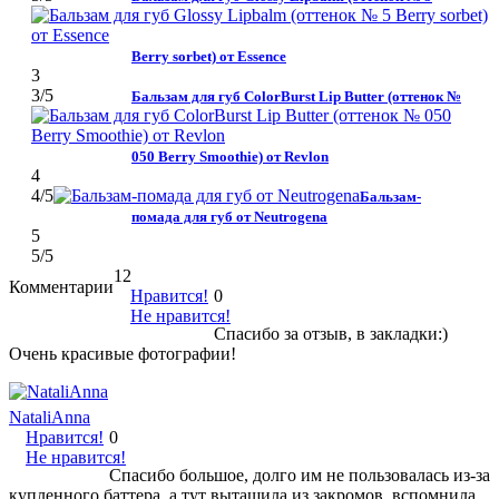
Berry sorbet) от Essence
3
3
/5
Бальзам для губ ColorBurst Lip Butter (оттенок №
050 Berry Smoothie) от Revlon
4
4
/5
Бальзам-
помада для губ от Neutrogena
5
5
/5
12
Комментарии
Нравится!
0
Не нравится!
Спасибо за отзыв, в закладки:)
Очень красивые фотографии!
NataliAnna
Нравится!
0
Не нравится!
Спасибо большое, долго им не пользовалась из-за
купленного баттера, а тут вытащила из закромов, вспомнила