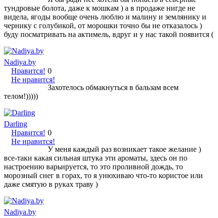
тундровые болота, даже к мошкам ) а в продаже нигде не
видела, ягоды вообще очень люблю и малину и землянику и
чернику с голубикой, от морошки точно бы не отказалось )
буду посматривать на актимель, вдруг и у нас такой появится (
Nadiya.by
Нравится!
0
Не нравится!
Захотелось обмакнуться в бальзам всем
телом!)))))
Darling
Нравится!
0
Не нравится!
У меня каждый раз возникает такое желание )
все-таки какая сильная штука эти ароматы, здесь он по
настроению варьируется, то это проливной дождь, то
морозный снег в горах, то я унюхиваю что-то користое или
даже смятую в руках траву )
Nadiya.by