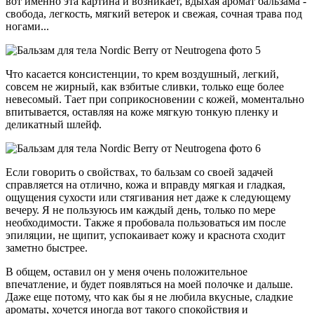
вот именно эта картина и возникает, вдыхая аромат бальзама -
свобода, легкость, мягкий ветерок и свежая, сочная трава под
ногами...
Что касается консистенции, то крем воздушный, легкий,
совсем не жирный, как взбитые сливки, только еще более
невесомый. Тает при соприкосновении с кожей, моментально
впитывается, оставляя на коже мягкую тонкую пленку и
деликатный шлейф.
Если говорить о свойствах, то бальзам со своей задачей
справляется на отлично, кожа и вправду мягкая и гладкая,
ощущения сухости или стягивания нет даже к следующему
вечеру. Я не пользуюсь им каждый день, только по мере
необходимости. Также я пробовала пользоваться им после
эпиляции, не щипит, успокаивает кожу и краснота сходит
заметно быстрее.
В общем, оставил он у меня очень положительное
впечатление, и будет появляться на моей полочке и дальше.
Даже еще потому, что как бы я не любила вкусные, сладкие
ароматы, хочется иногда вот такого спокойствия и