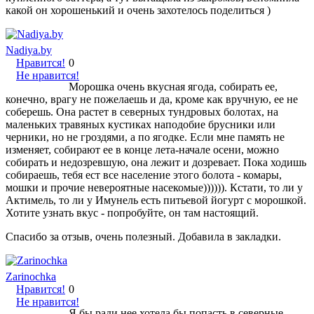
какой он хорошенький и очень захотелось поделиться )
Nadiya.by
Нравится!
0
Не нравится!
Морошка очень вкусная ягода, собирать ее,
конечно, врагу не пожелаешь и да, кроме как вручную, ее не
соберешь. Она растет в северных тундровых болотах, на
маленьких травяных кустиках наподобие брусники или
черники, но не гроздями, а по ягодке. Если мне память не
изменяет, собирают ее в конце лета-начале осени, можно
собирать и недозревшую, она лежит и дозревает. Пока ходишь
собираешь, тебя ест все население этого болота - комары,
мошки и прочие невероятные насекомые)))))). Кстати, то ли у
Актимель, то ли у Имунель есть питьевой йогурт с морошкой.
Хотите узнать вкус - попробуйте, он там настоящий.
Спасибо за отзыв, очень полезный. Добавила в закладки.
Zarinochka
Нравится!
0
Не нравится!
Я бы ради нее хотела бы попасть в северные