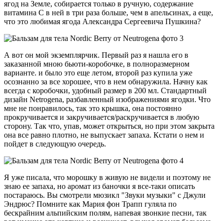
ягод на Земле, собирается только в ручную, содержание
витамина С в ней в три раза больше, чем в апельсинах, а еще,
что это любимая ягода Александра Сергеевича Пушкина?
А вот он мой экземплярчик. Первый раз я нашла его в
заказанной мною бьюти-коробочке, в полноразмерном
варианте. и было это еще летом, второй раз купила уже
осознанно за все хорошее, что в нем обнаружила. Начну как
всегда с коробочки, удобный размер в 200 мл. Стандартный
дизайн Netrogena, разбавленный изображениями ягодки. Что
мне не понравилось, так это крышка, она постоянно
прокручивается и закручивается/раскручивается в любую
сторону. Так что, упав, может открыться, но при этом закрыта
она все равно плотно, не выпускает запаха. Кстати о нем и
пойдет в следующую очередь.
Я уже писала, что морошку в живую не видели и поэтому не
знаю ее запаха, но аромат из баночки я все-таки описать
постараюсь. Вы смотрели мюзикл "Звуки музыки" с Джули
Эндрюс? Помните как Мария фон Трапп гуляла по
бескрайним альпийским полям, напевая звонкие песни, так