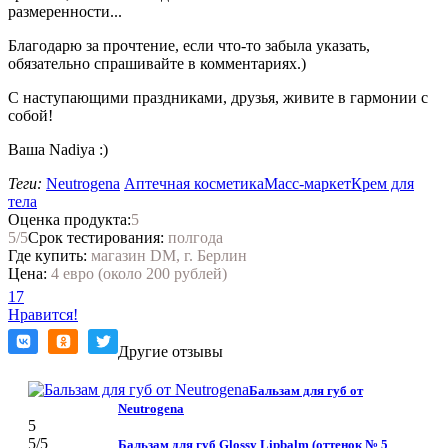
размеренности...
Благодарю за прочтение, если что-то забыла указать,
обязательно спрашивайте в комментариях.)
С наступающими праздниками, друзья, живите в гармонии с
собой!
Ваша Nadiya :)
Теги:
Neutrogena
Аптечная косметика
Масс-маркет
Крем для
тела
Оценка продукта:
5
5
/5
Срок тестирования:
полгода
Где купить:
магазин DM, г. Берлин
Цена:
4 евро (около 200 рублей)
17
Нравится!
Другие отзывы
Бальзам для губ от
Neutrogena
5
5
/5
Бальзам для губ Glossy Lipbalm (оттенок № 5