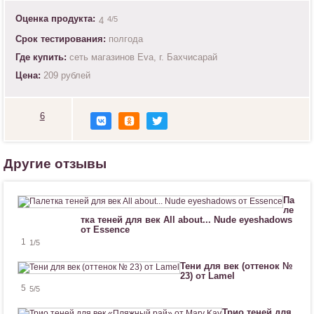
Оценка продукта:
4
/5
4
Срок тестирования:
полгода
Где купить:
сеть магазинов Eva, г. Бахчисарай
Цена:
209 рублей
6
Н
р
а
в
Другие отзывы
и
т
с
Па
я
ле
!
тка теней для век All about... Nude eyeshadows
от Essence
1
1
/5
Тени для век (оттенок №
23) от Lamel
5
5
/5
Трио теней для