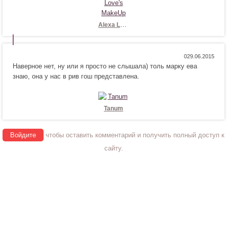
с
и
я
т
!
с
Alexa Love's MakeUp
я
!
Н
Н
0
Наверное нет, ну или я просто не слышала) толь марку ева
р
е
знаю, она у нас в рив гош представлена.
а
н
в
р
и
а
т
в
Tanum
с
и
я
т
Войдите
чтобы оставить комментарий и получить полный доступ к
!
с
я
сайту.
!