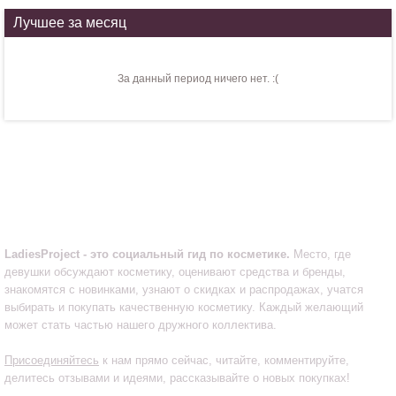
Лучшее за месяц
За данный период ничего нет. :(
LadiesProject.ru
LadiesProject - это социальный гид по косметике.
Место, где
девушки обсуждают косметику, оценивают средства и бренды,
знакомятся с новинками, узнают о скидках и распродажах, учатся
выбирать и покупать качественную косметику. Каждый желающий
может стать частью нашего дружного коллектива.
Присоединяйтесь
к нам прямо сейчас, читайте, комментируйте,
делитесь отзывами и идеями, рассказывайте о новых покупках!