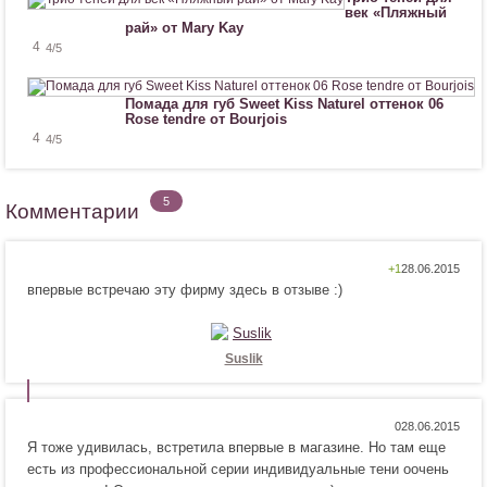
век «Пляжный
рай» от Mary Kay
4
4
/5
Помада для губ Sweet Kiss Naturel оттенок 06
Rose tendre от Bourjois
4
4
/5
5
Комментарии
Н
Н
+1
впервые встречаю эту фирму здесь в отзыве :)
р
е
а
н
в
р
и
а
Suslik
т
в
с
и
я
т
Н
Н
0
!
с
Я тоже удивилась, встретила впервые в магазине. Но там еще
р
е
я
есть из профессиональной серии индивидуальные тени оочень
а
н
!