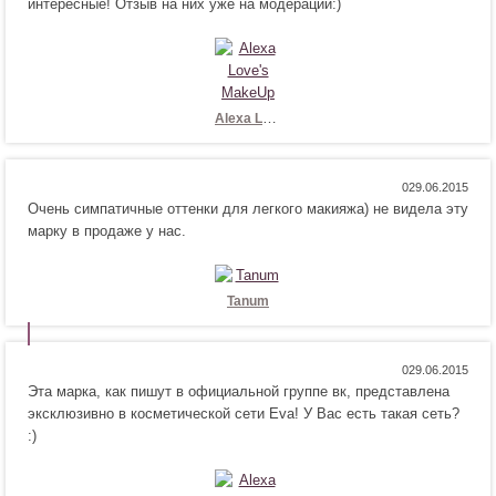
интересные! Отзыв на них уже на модерации:)
в
р
и
а
т
в
с
и
я
т
!
с
Alexa Love's MakeUp
я
!
Н
Н
0
Очень симпатичные оттенки для легкого макияжа) не видела эту
р
е
марку в продаже у нас.
а
н
в
р
и
а
т
в
Tanum
с
и
я
т
!
с
Н
Н
0
я
Эта марка, как пишут в официальной группе вк, представлена
р
е
!
эксклюзивно в косметической сети Eva! У Вас есть такая сеть?
а
н
:)
в
р
и
а
т
в