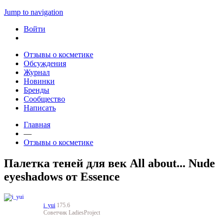
Jump to navigation
Войти
Отзывы о косметике
Обсуждения
Журнал
Новинки
Бренды
Сообщество
Написать
Главная
—
Отзывы о косметике
Палетка теней для век All about... Nude
eyeshadows от Essence
i_yui
175.6
Советчик LadiesProject