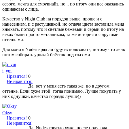
серого, мечта для смоукиайз, но... по итогу они все оказались
одинаковы с лица.
Качество у Night Club на порядок выше, проще и с
нанесением, и с растушевкой, но отдача цвета заставила меня
хныкать, потому что и светлые бежевый и серый по итогу на
веках были просто металликом, та же история и с другими
оттенками.
Для моно я Nudes вряд ли буду использовать, потому что лень
потом собирать урожай блёсток под глазами
i_yui
Нравится!
0
Не нравится!
Да, вот у меня есть такая же, но в другом
оттенке. Если хуже этой, тогда понимаю. Лучше покупать у
них однушки, качество гораздо лучше))
Oksy
Нравится!
0
Не нравится!
Да, Nudes гораздо хуже, после полугода