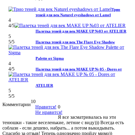
Трио
теней для век Naturel eyeshadows от Lamel
4
4
/5
Палетка теней для век MAKE UP №03 от ATELIER
5
5
/5
Палетка теней для век The Flare Eye Shadow
Palette от Sigma
4
4
/5
Палетка теней для век MAKE UP № 05 - Dores от
ATELIER
5
5
/5
10
Комментарии
Нравится!
0
Не нравится!
Я все засматривалась на эти
тенюшки - такие веселенькие, летние с виду))) Всегда есть
соблазн - если дешево, набрать... а потом выкидывать.
Спасибо за отзыв! Теперь однозначно пройду мимо))