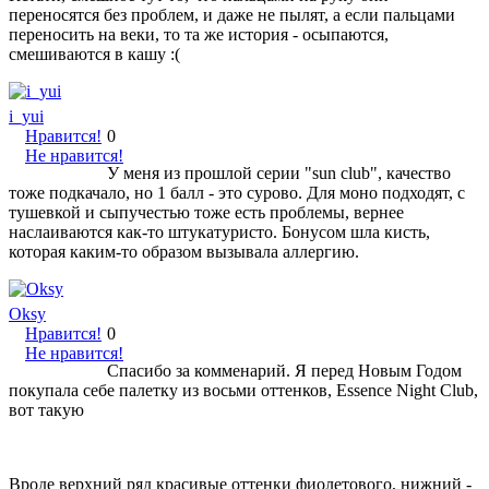
переносятся без проблем, и даже не пылят, а если пальцами
переносить на веки, то та же история - осыпаются,
смешиваются в кашу :(
i_yui
Нравится!
0
Не нравится!
У меня из прошлой серии "sun club", качество
тоже подкачало, но 1 балл - это сурово. Для моно подходят, с
тушевкой и сыпучестью тоже есть проблемы, вернее
наслаиваются как-то штукатуристо. Бонусом шла кисть,
которая каким-то образом вызывала аллергию.
Oksy
Нравится!
0
Не нравится!
Спасибо за комменарий. Я перед Новым Годом
покупала себе палетку из восьми оттенков, Essence Night Club,
вот такую
Вроде верхний ряд красивые оттенки фиолетового, нижний -