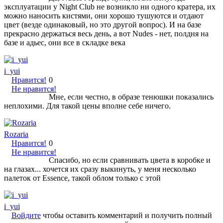
эксплуатации у Night Club не возникло ни одного кратера, их
можно наносить кистями, они хорошо тушуются и отдают
цвет (везде одинаковый, но это другой вопрос). И на базе
прекрасно держаться весь день, а вот Nudes - нет, полдня на
базе и адьес, они все в складке века
i_yui
Нравится!
0
Не нравится!
Мне, если честно, в образе тенюшки показались
неплохими. Для такой цены вполне себе ничего.
Rozaria
Нравится!
0
Не нравится!
Спасибо, но если сравнивать цвета в коробке и
на глазах... хочется их сразу выкинуть, у меня несколько
палеток от Essence, такой облом только с этой
i_yui
Войдите
чтобы оставить комментарий и получить полный