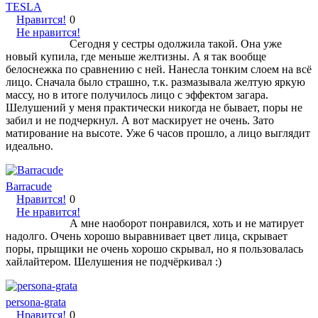
TESLA
Нравится!
0
Не нравится!
Сегодня у сестры одолжила такой. Она уже
новый купила, где меньше желтизны. А я так вообще
белоснежка по сравнению с ней. Нанесла тонким слоем на всё
лицо. Сначала было страшно, т.к. размазывала желтую яркую
массу, но в итоге получилось лицо с эффектом загара.
Шелушений у меня практически никогда не бывает, поры не
забил и не подчеркнул. А вот маскирует не очень. Зато
матирование на высоте. Уже 6 часов прошло, а лицо выглядит
идеально.
Barracude
Нравится!
0
Не нравится!
А мне наоборот понравился, хоть и не матирует
надолго. Очень хорошо выравнивает цвет лица, скрывает
поры, прыщики не очень хорошо скрывал, но я пользовалась
хайлайтером. Шелушения не подчёркивал :)
persona-grata
Нравится!
0