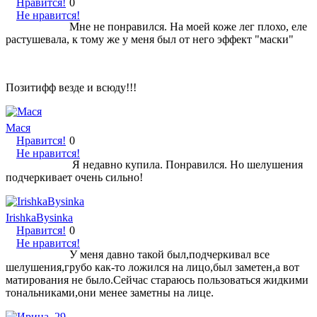
Нравится!
0
Не нравится!
Мне не понравился. На моей коже лег плохо, еле
растушевала, к тому же у меня был от него эффект "маски"
Позитифф везде и всюду!!!
Мася
Нравится!
0
Не нравится!
Я недавно купила. Понравился. Но шелушения
подчеркивает очень сильно!
IrishkaBysinka
Нравится!
0
Не нравится!
У меня давно такой был,подчеркивал все
шелушения,грубо как-то ложился на лицо,был заметен,а вот
матирования не было.Сейчас стараюсь пользоваться жидкими
тональниками,они менее заметны на лице.