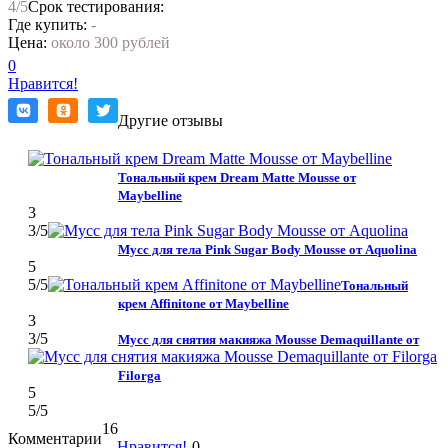
4
/5
Срок тестирования:
Где купить:
-
Цена:
около 300 рублей
0
Нравится!
Другие отзывы
Тональный крем Dream Matte Mousse от
Maybelline
3
3
/5
Мусс для тела Pink Sugar Body Mousse от Aquolina
5
5
/5
Тональный
крем Affinitone от Maybelline
3
3
/5
Мусс для сня­тия макияжа Mousse Demaquillante от
Filorga
5
5
/5
16
Комментарии
Нравится!
0