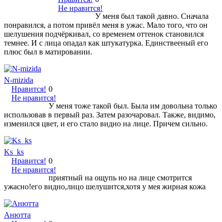
Не нравится!
У меня был такой давно. Сначала
понравился, а потом привёл меня в ужас. Мало того, что он
шелушения подчёркивал, со временем оттенок становился
темнее. И с лица опадал как штукатурка. Единствееный его
плюс был в матировании.
N-mizida
Нравится!
0
Не нравится!
У меня тоже такой был. Была им довольна только
использовав в первый раз. Затем разочаровал. Также, видимо,
изменился цвет, и его стало видно на лице. Причем сильно.
Ks_ks
Нравится!
0
Не нравится!
приятный на ощупь но на лице смотрится
ужасно!его видно,лицо шелушится,хотя у мея жирная кожа
Анютта