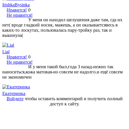
IrishkaBysinka
Нравится!
0
Не нравится!
У меня он находил шелушения даже там, гда их
нет( вроде гладкий носик, мажешь, а он оказываетсявесь в
каких-то лоскутах, пользовалась пару-тройку раз, так и
выкинула(
Lial
Нравится!
0
Не нравится!
И у меня такой был,года 3 назад-нежно так
наноситься,кожа матовая-но совсем не надолго.и ещё совсем
не экономичен
Екатеринка
Войдите
чтобы оставить комментарий и получить полный
доступ к сайту.