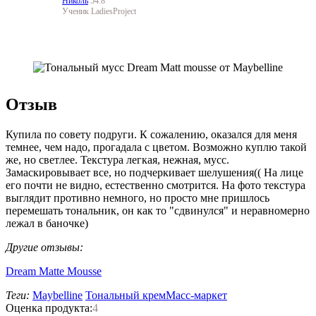
Николь
54.8
Ученик LadiesProject
Отзыв
Купила по совету подруги. К сожалению, оказался для меня
темнее, чем надо, прогадала с цветом. Возможно куплю такой
же, но светлее. Текстура легкая, нежная, мусс.
Замаскировывает все, но подчеркивает шелушения(( На лице
его почти не видно, естественно смотрится. На фото текстура
выглядит противно немного, но просто мне пришлось
перемешать тональник, он как то "сдвинулся" и неравномерно
лежал в баночке)
Другие отзывы:
Dream Matte Mousse
Теги:
Maybelline
Тональный крем
Масс-маркет
Оценка продукта:
4