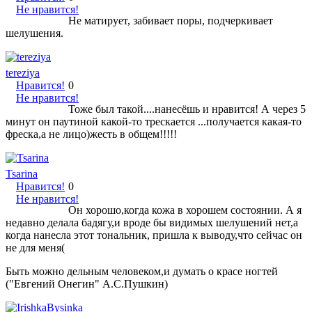
Не нравится!
Не матирует, забивает поры, подчеркивает
шелушения.
tereziya
Нравится!
0
Не нравится!
Тоже был такой....нанесёшь и нравится! А через 5
минут он паутиной какой-то трескается ...получается какая-то
фреска,а не лицо)жесть в общем!!!!!
Tsarina
Нравится!
0
Не нравится!
Он хорошо,когда кожа в хорошем состоянии. А я
недавно делала бадягу,и вроде бы видимых шелушений нет,а
когда нанесла этот тональник, пришла к выводу,что сейчас он
не для меня(
Быть можно дельным человеком,и думать о красе ногтей
("Евгений Онегин" А.С.Пушкин)