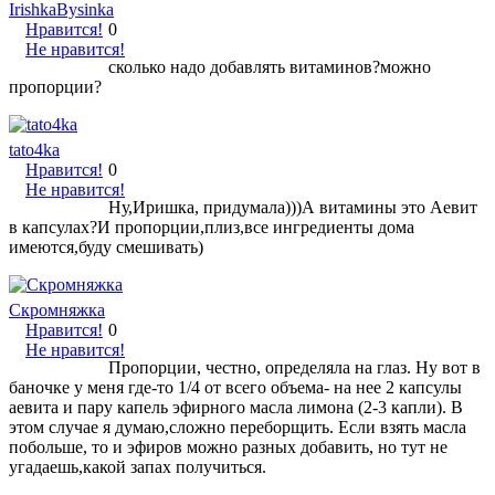
IrishkaBysinka
Нравится!
0
Не нравится!
сколько надо добавлять витаминов?можно
пропорции?
tato4ka
Нравится!
0
Не нравится!
Ну,Иришка, придумала)))А витамины это Аевит
в капсулах?И пропорции,плиз,все ингредиенты дома
имеются,буду смешивать)
Скромняжка
Нравится!
0
Не нравится!
Пропорции, честно, определяла на глаз. Ну вот в
баночке у меня где-то 1/4 от всего объема- на нее 2 капсулы
аевита и пару капель эфирного масла лимона (2-3 капли). В
этом случае я думаю,сложно переборщить. Если взять масла
побольше, то и эфиров можно разных добавить, но тут не
угадаешь,какой запах получиться.