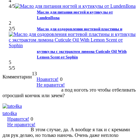
4
4
/5
Масло для питания ногтей и кутикулы от
LundenIlona
2
2
/5
Масло для оздоровления ногтевой пластины и
кутикулы с экстрактом лимона Cuticule Oil With
Lemon Scent от Sophin
5
5
/5
13
Комментарии
Нравится!
0
Не нравится!
а под ноготь это чтобы отбеливать
отросший кончик или зачем?
tato4ka
Нравится!
0
Не нравится!
В этом случае, да. А вообще я так и с кремами
для рук делаю, но только наночь. Очень даже неплохо