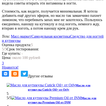
видела советы втирать эти витамины в ногти.
Стоимость, как видите, получается минимальная. Я хотела
добавить ещё других эфиров, но масло так заманчиво пахнет
лимоном, что перебивать запах мне не захотелось. Пользуюсь
ежедневно, наношу на кутикулу и под ноготь, немного жду,
втираю в ноготь, а потом наношу крем для рук.
Теги:
Масс-маркет
Самодельная косметика
Средство для ногтей
и кутикулы
Оценка продукта:
5
5
/5
Срок тестирования:
Где купить:
-
Цена:
около 100 рублей
3
Нравится!
Другие отзывы
Масло для
кутикулы Cuticle Oil+ от Оrly
5
5
/5
Масло для
кутикулы Premium Oil от INM