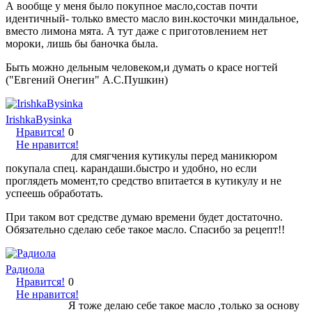
А вообще у меня было покупное масло,состав почти
идентичный- только вместо масло вин.косточки миндальное,
вместо лимона мята. А тут даже с приготовлением нет
мороки, лишь бы баночка была.
Быть можно дельным человеком,и думать о красе ногтей
("Евгений Онегин" А.С.Пушкин)
IrishkaBysinka
Нравится!
0
Не нравится!
для смягчения кутикулы перед маникюром
покупала спец. карандаши.быстро и удобно, но если
проглядеть момент,то средство впитается в кутикулу и не
успеешь обработать.
При таком вот средстве думаю времени будет достаточно.
Обязательно сделаю себе такое масло. Спасибо за рецепт!!
Радиола
Нравится!
0
Не нравится!
Я тоже делаю себе такое масло ,только за основу