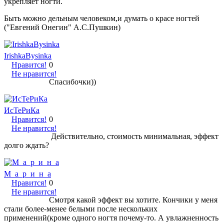
укрепляет ногти.
Быть можно дельным человеком,и думать о красе ногтей
("Евгений Онегин" А.С.Пушкин)
IrishkaBysinka
Нравится!
0
Не нравится!
Спасибочки))
ИсТеРиКа
Нравится!
0
Не нравится!
Действительно, стоимость минимальная, эффект
долго ждать?
М_а_р_и_н_а
Нравится!
0
Не нравится!
Смотря какой эффект вы хотите. Кончики у меня
стали более-менее белыми после нескольких
применений(кроме одного ногтя почему-то. А увлажненность