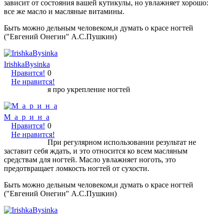
зависит от состояния вашей кутикулы, но увлажняет хорошо:
все же масло и масляные витамины.
Быть можно дельным человеком,и думать о красе ногтей
("Евгений Онегин" А.С.Пушкин)
IrishkaBysinka
Нравится!
0
Не нравится!
я про укрепление ногтей
М_а_р_и_н_а
Нравится!
0
Не нравится!
При регулярном использовании результат не
заставит себя ждать, и это относится ко всем масляным
средствам для ногтей. Масло увлажняет ноготь, это
предотвращает ломкость ногтей от сухости.
Быть можно дельным человеком,и думать о красе ногтей
("Евгений Онегин" А.С.Пушкин)