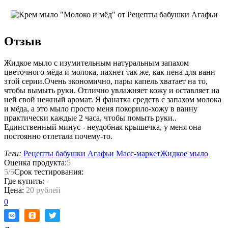
Отзыв
Жидкое мыло с изумительным натуральным запахом
цветочного мёда и молока, пахнет так же, как пена для ванн
этой серии.Очень экономично, пары капель хватает на то,
чтобы вымыть руки. Отлично увлажняет кожу и оставляет на
ней свой нежный аромат. Я фанатка средств с запахом молока
и мёда, а это мыло просто меня покорило-хожу в ванну
практически каждые 2 часа, чтобы помыть руки..
Единственный минус - неудобная крышечка, у меня она
постоянно отлетала почему-то.
Теги:
Рецепты бабушки Агафьи
Масс-маркет
Жидкое мыло
Оценка продукта:
5
5
/5
Срок тестирования:
Где купить:
-
Цена:
20 рублей
0
Нравится!