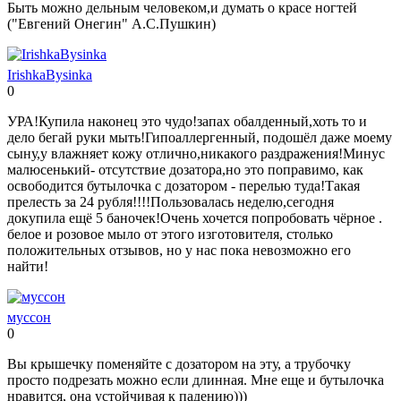
Быть можно дельным человеком,и думать о красе ногтей
("Евгений Онегин" А.С.Пушкин)
IrishkaBysinka
0
Нравится!
Не
нравится!
УРА!Купила наконец это чудо!запах обалденный,хоть то и
дело бегай руки мыть!Гипоаллергенный, подошёл даже моему
сыну,у влажняет кожу отлично,никакого раздражения!Минус
малюсенький- отсутствие дозатора,но это поправимо, как
освободится бутылочка с дозатором - перелью туда!Такая
прелесть за 24 рубля!!!!Пользовалась неделю,сегодня
докупила ещё 5 баночек!Очень хочется попробовать чёрное .
белое и розовое мыло от этого изготовителя, столько
положительных отзывов, но у нас пока невозможно его
найти!
муссон
0
Нравится!
Не
нравится!
Вы крышечку поменяйте с дозатором на эту, а трубочку
просто подрезать можно если длинная. Мне еще и бутылочка
нравится, она устойчивая к падению)))