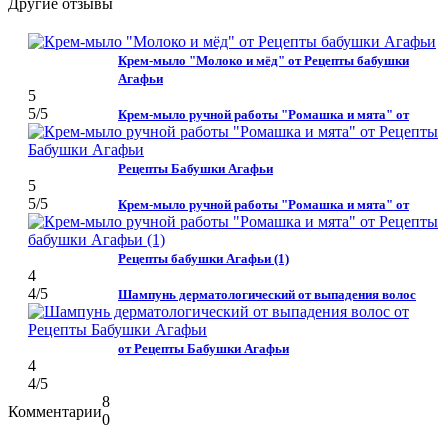
Другие отзывы
Крем-мыло "Молоко и мёд" от Рецепты бабушки
Агафьи
5
5
/5
Крем-мыло ручной работы "Ромашка и мята" от
Рецепты Бабушки Агафьи
5
5
/5
Крем-мыло ручной работы "Ромашка и мята" от
Рецепты бабушки Агафьи (1)
4
4
/5
Шампунь дерматологический от выпадения волос
от Рецепты Бабушки Агафьи
4
4
/5
8
Комментарии
0
Нравится!
Не
нравится!