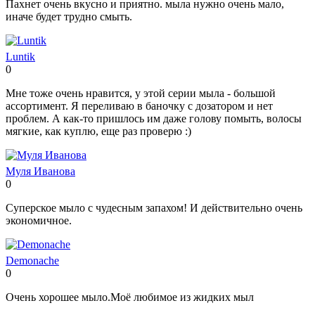
Пахнет очень вкусно и приятно. мыла нужно очень мало,
иначе будет трудно смыть.
Luntik
0
Нравится!
Не
нравится!
Мне тоже очень нравится, у этой серии мыла - большой
ассортимент. Я переливаю в баночку с дозатором и нет
проблем. А как-то пришлось им даже голову помыть, волосы
мягкие, как куплю, еще раз проверю :)
Муля Иванова
0
Нравится!
Не
нравится!
Суперское мыло с чудесным запахом! И действительно очень
экономичное.
Demonache
0
Нравится!
Не
нравится!
Очень хорошее мыло.Моё любимое из жидких мыл