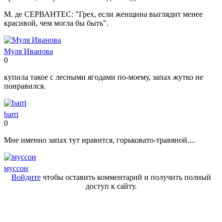
М. де СЕРВАНТЕС: "Грех, если женщина выглядит менее
красивой, чем могла бы быть".
Муля Иванова
0
Нравится!
Не
нравится!
купила такое с лесными ягодами по-моему, запах жутко не
понравился.
barri
0
Нравится!
Не
нравится!
Мне именно запах тут нравится, горьковато-травяной....
муссон
Войдите
чтобы оставить комментарий и получить полный
доступ к сайту.