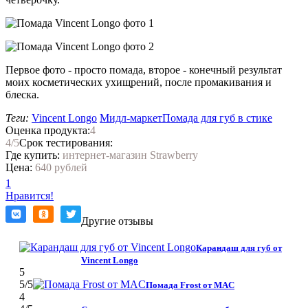
Первое фото - просто помада, второе - конечный результат
моих косметических ухищрений, после промакивания и
блеска.
Теги:
Vincent Longo
Мидл-маркет
Помада для губ в стике
Оценка продукта:
4
4
/5
Срок тестирования:
Где купить:
интернет-магазин Strawberry
Цена:
640 рублей
1
Нравится!
Другие отзывы
Карандаш для губ от
Vincent Longo
5
5
/5
Помада Frost от MAC
4