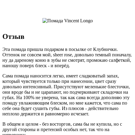
Отзыв
Эта помада пришла подарком в посылке от Клубнички.
Оттенок не совсем мой, sheer rose, довольно темный поначалу,
ну да дареному коню в зубы не смотрят, промокаю салфеткой,
наношу поверх блеск - и вперёд.
Сама помада наносится легко, имеет сладковатый запах,
который чувствуется только при нанесении, цвет сразу
довольно интенсивный. Присутствуют меленькие блесточки,
они вроде бы и не царапают, но подчеркивают складочки на
губах. На 100% не уверена, так как сама всегда дополняю эту
помаду увлажняющим блеском, но мне кажется, что сама по
себе она будет сушить губы. Из плюсов - действительно
неплохо держится и равномерно исчезает.
В общем и целом - без восторгов, сама бы не купила, но с
другой стороны и претензий особых нет, так что на
четверочку.