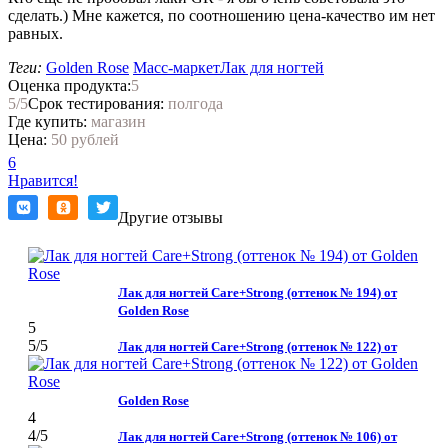
сделать.) Мне кажется, по соотношению цена-качество им нет
равных.
Теги:
Golden Rose
Масс-маркет
Лак для ногтей
Оценка продукта:
5
5
/5
Срок тестирования:
полгода
Где купить:
магазин
Цена:
50 рублей
6
Нравится!
Другие отзывы
Лак для ногтей Care+Strong (оттенок № 194) от
Golden Rose
5
5
/5
Лак для ногтей Care+Strong (оттенок № 122) от
Golden Rose
4
4
/5
Лак для ногтей Care+Strong (оттенок № 106) от