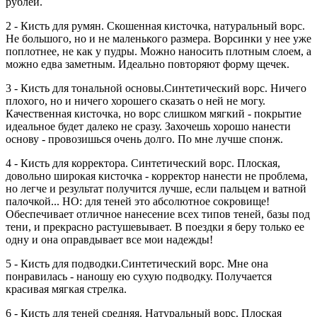
рублей.
2 - Кисть для румян. Скошенная кисточка, натуральный ворс.
Не большого, но и не маленького размера. Ворсинки у нее уже
поплотнее, не как у пудры. Можно наносить плотным слоем, а
можно едва заметным. Идеально повторяют форму щечек.
3 - Кисть для тональной основы.Синтетический ворс. Ничего
плохого, но и ничего хорошего сказать о ней не могу.
Качественная кисточка, но ворс слишком мягкий - покрытие
идеальное будет далеко не сразу. Захочешь хорошо нанести
основу - провозишься очень долго. По мне лучше спонж.
4 - Кисть для корректора. Синтетический ворс. Плоская,
довольно широкая кисточка - корректор нанести не проблема,
но легче и результат получится лучше, если пальцем и ватной
палочкой... НО: для теней это абсолютное сокровище!
Обеспечивает отличное нанесение всех типов теней, базы под
тени, и прекрасно растушевывает. В поездки я беру только ее
одну и она оправдывает все мои надежды!
5 - Кисть для подводки.Синтетический ворс. Мне она
понравилась - наношу ею сухую подводку. Получается
красивая мягкая стрелка.
6 - Кисть для теней средняя. Натуральный ворс. Плоская