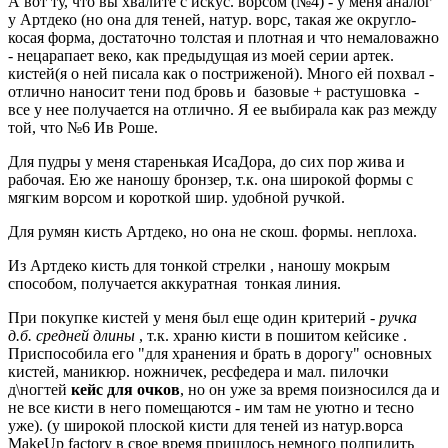
А вот ту, что вы хвалите с искус. ворсом (№4) - у меня аналог
у Артдеко (но она для теней, натур. ворс, такая же округло-
косая форма, достаточно толстая и плотная и что немаловажно
- нецарапает веко, как предыдущая из моей серии артек.
кистей(я о ней писала как о постриженой). Много ей похвал -
отлично наносит тени под бровь и базовые + растушовка -
все у нее получается на отлично. Я ее выбирала как раз между
той, что №6 Ив Роше.
Для пудры у меня старенькая ИсаДора, до сих пор жива и
рабочая. Ею же наношу бронзер, т.к. она широкой формы с
мягким ворсом и короткой шир. удобной ручкой.
Для румян кисть Артдеко, но она не скош. формы. неплоха.
Из Артдеко кисть для тонкой стрелки , наношу мокрым
способом, получается аккуратная тонкая линия.
При покупке кистей у меня был еще один критерий -
ручка
д.б. средней длины
, т.к. храню кисти в пошитом кейсике .
Приспособила его "для хранения и брать в дорогу" основных
кистей, маникюр. ножничек, ресфедера и мал. пилочки
д\ногтей
кейс для очков
, но он уже за время поизносился да и
не все кисти в него помещаются - им там не уютно и тесно
уже). (у широкой плоской кисти для теней из натур.ворса
MakeUp factory в свое время пришлось немного подпилить