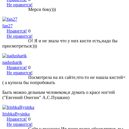
Не нравится!
Мерси боку)))
fan27
Нравится!
0
Не нравится!
О! Я и не знала что у них кисти есть,надо бы
присмотреться:)))
nadusharik
Нравится!
0
Не нравится!
Посмотрела на их сайте,что-то не нашла кистей=
( а купила бы попробовать
Быть можно дельным человеком,и думать о красе ногтей
("Евгений Онегин" А.С.Пушкин)
IrishkaBysinka
Нравится!
0
Не нравится!
Сайт у русского Ив роше редко обновляется, вы