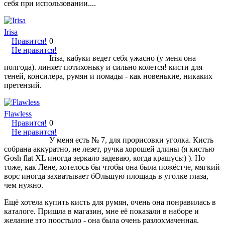
себя при использовании....
Irisa
Нравится!
0
Не нравится!
Irisa, кабуки ведет себя ужасно (у меня она
полгода). линяет потихоньку и сильно колется! кисти для
теней, консилера, румян и помады - как новенькие, никаких
претензий.
Flawless
Нравится!
0
Не нравится!
У меня есть № 7, для прорисовки уголка. Кисть
собрана аккуратно, не лезет, ручка хорошей длины (я кистью
Gosh flat XL иногда зеркало задеваю, когда крашусь:) ). Но
тоже, как Лене, хотелось бы чтобы она была пожёстче, мягкий
ворс иногда захватывает бОльшую площадь в уголке глаза,
чем нужно.
Ещё хотела купить кисть для румян, очень она понравилась в
каталоге. Пришла в магазин, мне её показали в наборе и
желание это поостыло - она была очень разлохмаченная.