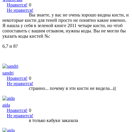
Нравится!
0
Не нравится!
Вы знаете, у вас не очень хорошо видны кисти, и
некоторые кисти для теней просто не понятно какие именно.
Я нашла у себя в зеленой книге 2011 четыре кисти, но чтоб
сопоставить с вашим отзывом, нужны коды. Вы не могли бы
указать коды кистей №:
6,7 и 8?
sandri
Нравится!
0
Не нравится!
странно... почему я эти кисти не видела...((
aida
Нравится!
0
Не нравится!
я только кабуки заказала