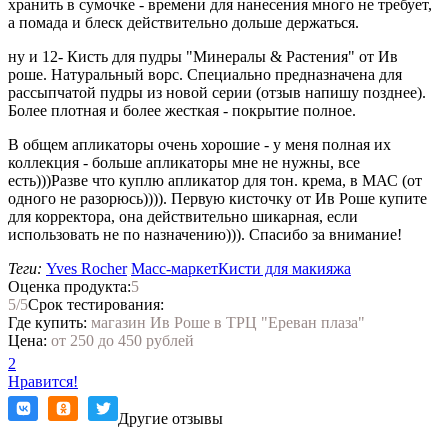
хранить в сумочке - времени для нанесения много не требует,
а помада и блеск действительно дольше держаться.
ну и 12- Кисть для пудры "Минералы & Растения" от Ив
роше. Натуральный ворс. Специально предназначена для
рассыпчатой пудры из новой серии (отзыв напишу позднее).
Более плотная и более жесткая - покрытие полное.
В общем апликаторы очень хорошие - у меня полная их
коллекция - больше апликаторы мне не нужны, все
есть)))Разве что куплю апликатор для тон. крема, в МАС (от
одного не разорюсь)))). Первую кисточку от Ив Роше купите
для корректора, она действительно шикарная, если
использовать не по назначению))). Спасибо за внимание!
Теги:
Yves Rocher
Масс-маркет
Кисти для макияжа
Оценка продукта:
5
5
/5
Срок тестирования:
Где купить:
магазин Ив Роше в ТРЦ "Ереван плаза"
Цена:
от 250 до 450 рублей
2
Нравится!
Другие отзывы