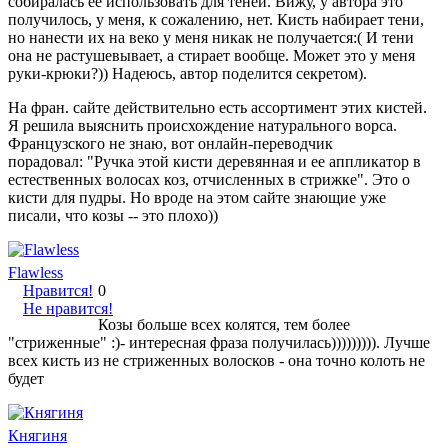
собиралась ее использовать для теней. Вижу, у автора это
получилось, у меня, к сожалению, нет. Кисть набирает тени,
но нанести их на веко у меня никак не получается:( И тени
она не растушевывает, а стирает вообще. Может это у меня
руки-крюки?)) Надеюсь, автор поделится секретом).
На фран. сайте действительно есть ассортимент этих кистей.
Я решила выяснить происхождение натурального ворса.
Французского не знаю, вот онлайн-переводчик
порадовал: "Ручка этой кисти деревянная и ее аппликатор в
естественных волосах коз, отчисленных в стрижке". Это о
кисти для пудры. Но вроде на этом сайте знающие уже
писали, что козы -- это плохо))
Flawless
Нравится!
0
Не нравится!
Козы больше всех колятся, тем более
"стриженные" :)- интересная фраза получилась))))))))). Лучше
всех кисть из не стриженных волосков - она точно колоть не
будет
Княгиня