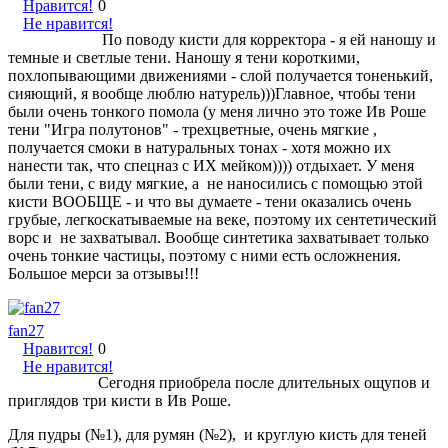
Нравится!
0
Не нравится!
По поводу кисти для корректора - я ей наношу и
темные и светлые тени. Наношу я тени короткими,
похлопывающими движениями - слой получается тоненький,
сияющий, я вообще люблю натурель)))Главное, чтобы тени
были очень тонкого помола (у меня лично это тоже Ив Роше
тени "Игра полутонов" - трехцветные, очень мягкие ,
получается смоки в натуральных тонах - хотя можно их
нанести так, что спецназ с ИХ мейком)))) отдыхает. У меня
были тени, с виду мягкие, а не наносились с помощью этой
кисти ВООБЩЕ - и что вы думаете - тени оказались очень
грубые, легкоскатываемые на веке, поэтому их сентетический
ворс и не захватывал. Вообще синтетика захватывает только
очень тонкие частицы, поэтому с ними есть осложнения.
Большое мерси за отзывы!!!
fan27
Нравится!
0
Не нравится!
Сегодня приобрела после длительных ощупов и
приглядов три кисти в Ив Роше.
Для пудры (№1), для румян (№2), и круглую кисть для теней