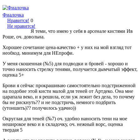
Фиалочка
Нравится!
0
Не нравится!
Я теми, что имею у себя в арсенале кистями Ив
Роше, оч. довольна.
Хорошее сочетание цена-качество + у них на мой взгляд тот
необход. минимум для НЕпрофи.
У меня скошенная (№5) для подводки и бровей - хорошо и
точно наносить стрелку тенями, получается дымчатый эффект,
оценка 5+
Брови я сейчас прокрашиваю самостоятельно подстриженной
на подобие этой кисти малой для теней от Артдеко. Она мне
царапала веко, и я решила, если уж лежит без дела, то почему
бы не рискнуть?? и не подстричь, немного подбрить
(утоншить)?? получилось удачно))
Округлая для теней (№7) оч. удобно наносить тени на мое
неширокое веко и в складочку, оч. нежный ворс, оценка
твердая 5