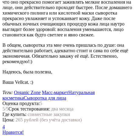
что оно прекрасно помогает заживлять мелкие воспаления на
лице, они действительно проходят быстрее. После домашнего
химического пилинга или кислотной маски сыворотка
прекрасно увлажняет и успокаивает кожу. Даже после
обычных ночных очищающих процедур кожа лица наутро
выглядит более здоровой: воспаления уменьшаются, лицо
становится как будто светлее и явно свежее.
В общем, сыворотка эта мне очень пришлась по душе: она
действительно работает, адекватно стоит и сама по себе ещё
экономичная. Обязательно закажу её ещё. Естественно,
рекомендую!:)
Надеюсь, была полезна,
Ваша Vellcat. :)
Теги:
Organic Zone
Масс-маркет
Натуральная
косметика
Сыворотка для лица
Оценка продукта:
5
5
/5
Срок тестирования:
два месяца
Где купить:
совместные закупки
Цена:
265 рублей (без учёта доставки)
4
Нравится!