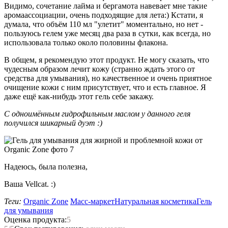
Видимо, сочетание лайма и бергамота навевает мне такие
аромаассоциации, очень подходящие для лета:) Кстати, я
думала, что объём 110 мл "улетит" моментально, но нет -
пользуюсь гелем уже месяц два раза в сутки, как всегда, но
использовала только около половины флакона.
В общем, я рекомендую этот продукт. Не могу сказать, что
чудесным образом лечит кожу (странно ждать этого от
средства для умывания), но качественное и очень приятное
очищение кожи с ним присутствует, что и есть главное. Я
даже ещё как-нибудь этот гель себе закажу.
С одноимённым гидрофильным маслом у данного геля
получился шикарный дуэт :)
Надеюсь, была полезна,
Ваша Vellcat. :)
Теги:
Organic Zone
Масс-маркет
Натуральная косметика
Гель
для умывания
Оценка продукта:
5