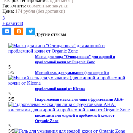
5
/5
Срок тестирования:
один месяц
Где купить:
совместные закупки
Цена:
174 рубля (без доставки)
3
Нравится!
Другие отзывы
Маска для лица "Очищающая" для жирной и
проблемной кожи от Organic Zone
5
5
/5
Мягкий гель для умывания (для жирной и
проблемной кожи) от Kleona
5
5
/5
Гидрогелевая маска для лица с фруктовыми АНА-
кислотами для жирной и проблемной кожи от
Organic Zone
5
5
/5