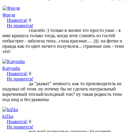
Фредя
Нравится!
0
Не нравится!
спасибо :) только в жизни это просто ужас - я
ими крашусь только тогда, когда хочу слинять из гостей
побыстрее - заболела типа...глаза красные.... ;))) на фотке и
правда как-то цвет ничего получился... странные они - тени
эти!
Katyusha
Нравится!
0
Не нравится!
да "рыжат" немного, как то производитель не
подумал об этом. ну почему бы не сделать натуральный
коричневый теплый/холодный тон? ну такая редкость тени
под нюд и без рыжины
kiZka
Нравится!
0
Не нравится!
вот-вот! полностью согласна :))) налепят