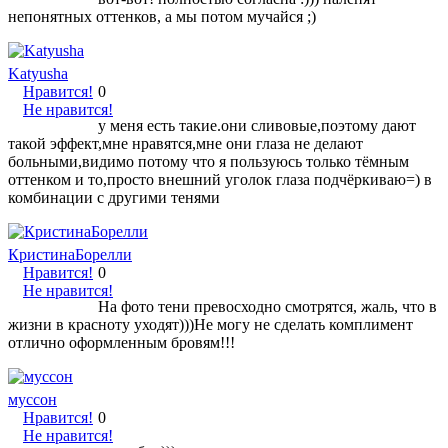
непонятных оттенков, а мы потом мучайся ;)
Katyusha
Нравится!
0
Не нравится!
у меня есть такие.они сливовые,поэтому дают
такой эффект,мне нравятся,мне они глаза не делают
больными,видимо потому что я пользуюсь только тёмным
оттенком и то,просто внешний уголок глаза подчёркиваю=) в
комбинации с другими тенями
КристинаБорелли
Нравится!
0
Не нравится!
На фото тени превосходно смотрятся, жаль, что в
жизни в красноту уходят)))Не могу не сделать комплимент
отлично оформленным бровям!!!
муссон
Нравится!
0
Не нравится!