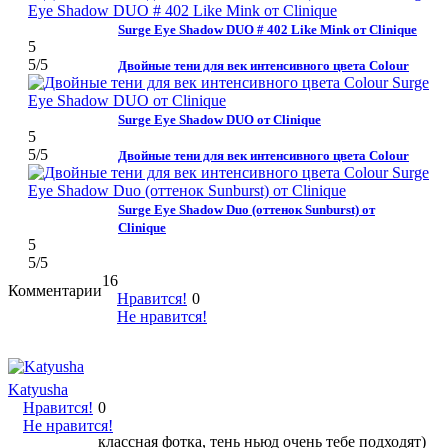
Surge Eye Shadow DUO # 402 Like Mink от Clinique
5
5
/5
Двойные тени для век интенсивного цвета Colour
Surge Eye Shadow DUO от Clinique
5
5
/5
Двойные тени для век интенсивного цвета Colour
Surge Eye Shadow Duo (оттенок Sunburst) от
Clinique
5
5
/5
16
Комментарии
Нравится!
0
Не нравится!
Katyusha
Нравится!
0
Не нравится!
классная фотка, тень ньюд очень тебе подходят)