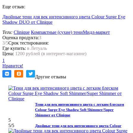
Еще отзыв:
Двойные тени для век интенсивного цвета Colour Surge Eye
Shadow DUO от Clinique
Теги:
Clinique
Компактные (сухие) тени
Мидл-маркет
Оценка продукта:
3
3
/5
Срок тестирования:
Где купить:
в Летуаль
Цена:
1200 рублей (в интернет-магазине)
1
Нравится!
Другие отзывы
Тени для век интенсивного цвета с легким блеском
Colour Surge Eye Shadow Soft Shimmer/Super
Shimmer от Clinique
5
5
/5
Двойные тени для век интенсивного цвета Colour