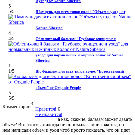
и уход) от Natura Siberica
5
5
/5
Шампунь для всех типов волос "Объем и уход" от
Natura Siberica
4
4
/5
Облепиховый бальзам "Глубокое очищение и
уход" для нормальных и жирных волос от Natura
Siberica
1
1
/5
Bio-бальзам для всех типов волос "Естественный
объем" от Organic People
5
5
/5
3
Комментарии
Нравится!
0
Не нравится!
а как, скажие, бальзам может давать
объем? Вот этого я никогда не понимала....мне кажется, на
нем написали объем и уход чтоб просто показать, что он идет