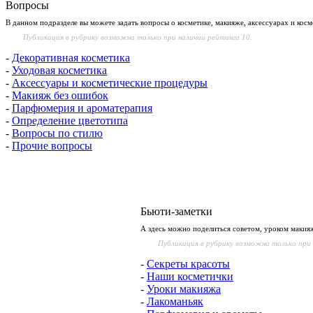
Вопросы
В данном подразделе вы можете задать вопросы о косметике, макияже, аксессуарах и кос
Публикация в рубрику возможна только при наличии рейтинга 10.
-
Декоративная косметика
-
Уходовая косметика
-
Аксессуары и косметические процедуры
-
Макияж без ошибок
-
Парфюмерия и ароматерапия
-
Определение цветотипа
-
Вопросы по стилю
-
Прочие вопросы
Бьюти-заметки
А здесь можно поделиться советом, уроком макия
Публикация в рубрику возможна только при 
-
Секреты красоты
-
Наши косметички
-
Уроки макияжа
-
Лакоманьяк