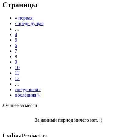
Страницы
« первая
‹ предыдущая
…
4
5
6
7
8
9
10
11
12
…
следующая ›
последняя »
Лучшее за месяц
За данный период ничего нет. :(
LadiesProject.ru