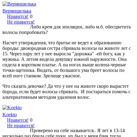
Вермишелька
Нравится!
0
Не нравится!
Либо крем для эпиляции, либо м.б. обесцветить
волосы попробовать?
Насчет утверждения, что бритье не ведет к образованию
бороды: двоюродная сестра сбривала волосы на животе лет с
15. Через пару лет у нее выросла "дорожка" -ей богу, как у
мужика. А летом видела девушку южной наружности. Она
сидела в коротком платье. А на ногах выше колена-черные
точки-щетинка. Видать, от большого ума бреет волосы по
всей ноге станком. Зрелище ужасное.
Что сказать девочке? Да что у нее на животе скоро вырастет
борода, если будет волосы сбривать. И постараться помочь с
альтернативным методом удаления волос.
Koekto
Нравится!
0
Не нравится!
Проверено на себе называется.. Я лет в 13-14
несколько раз брила себе руки, ну был у меня бзик тогда