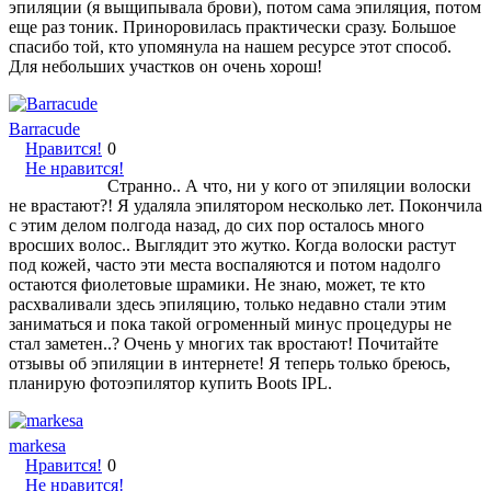
эпиляции (я выщипывала брови), потом сама эпиляция, потом
еще раз тоник. Приноровилась практически сразу. Большое
спасибо той, кто упомянула на нашем ресурсе этот способ.
Для небольших участков он очень хорош!
Barracude
Нравится!
0
Не нравится!
Странно.. А что, ни у кого от эпиляции волоски
не врастают?! Я удаляла эпилятором несколько лет. Покончила
с этим делом полгода назад, до сих пор осталось много
вросших волос.. Выглядит это жутко. Когда волоски растут
под кожей, часто эти места воспаляются и потом надолго
остаются фиолетовые шрамики. Не знаю, может, те кто
расхваливали здесь эпиляцию, только недавно стали этим
заниматься и пока такой огроменный минус процедуры не
стал заметен..? Очень у многих так вростают! Почитайте
отзывы об эпиляции в интернете! Я теперь только бреюсь,
планирую фотоэпилятор купить Boots IPL.
markesa
Нравится!
0
Не нравится!