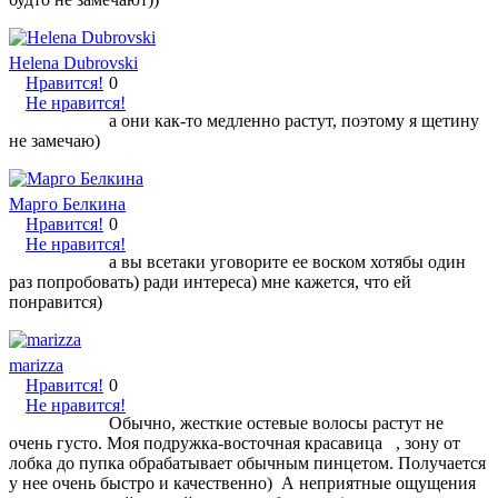
Helena Dubrovski
Нравится!
0
Не нравится!
а они как-то медленно растут, поэтому я щетину
не замечаю)
Марго Белкина
Нравится!
0
Не нравится!
а вы всетаки уговорите ее воском хотябы один
раз попробовать) ради интереса) мне кажется, что ей
понравится)
marizza
Нравится!
0
Не нравится!
Обычно, жесткие остевые волосы растут не
очень густо. Моя подружка-восточная красавица , зону от
лобка до пупка обрабатывает обычным пинцетом. Получается
у нее очень быстро и качественно) А неприятные ощущения