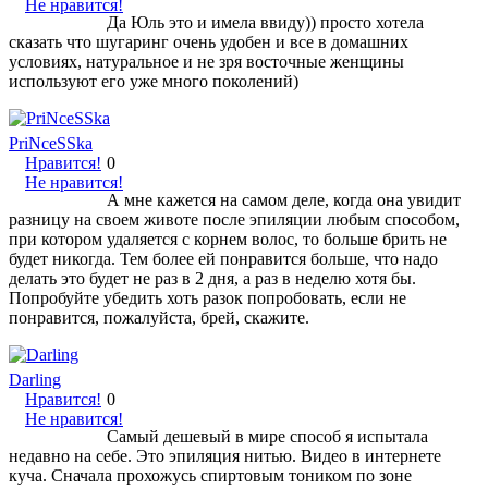
Не нравится!
Да Юль это и имела ввиду)) просто хотела
сказать что шугаринг очень удобен и все в домашних
условиях, натуральное и не зря восточные женщины
используют его уже много поколений)
PriNceSSka
Нравится!
0
Не нравится!
А мне кажется на самом деле, когда она увидит
разницу на своем животе после эпиляции любым способом,
при котором удаляется с корнем волос, то больше брить не
будет никогда. Тем более ей понравится больше, что надо
делать это будет не раз в 2 дня, а раз в неделю хотя бы.
Попробуйте убедить хоть разок попробовать, если не
понравится, пожалуйста, брей, скажите.
Darling
Нравится!
0
Не нравится!
Самый дешевый в мире способ я испытала
недавно на себе. Это эпиляция нитью. Видео в интернете
куча. Сначала прохожусь спиртовым тоником по зоне