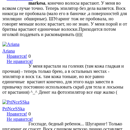
markesa
, конечно волосы врастают. У меня во
всяком случае точно. Теперь эпилятор без дела валяется. Воск
никогда не пробовала (мало его в баночке ,а поверхностей для
эпиляции обширные). ШУгаринг тож не пробовала, но
говорят меньше волос врастает, но не знаю. У меня порой и от
бритвы врастают единичные волоски.Приходится потом
иголкой поддевать и расковыривать (((((
Ariana
Нравится!
0
Не нравится!
У меня врастали на голенях (там кожа гладкая и
прочная) - теперь только брею, а в остальных местах -
эпилятор и воск т.к. там кожа тоньше, но все равно
единичные врастают конечно, для этого надо завести в
привычку постоянно использовать скраб для тела и лосьоны
от врастания) ^_^ Денег на фотоэпилятор все еще жалко (
PriNceSSka
Нравится!
0
Не нравится!
Госспаде, бедный ребенок... Шугаринг! Только
шугаринг ее спасет. Воск слишком четкую линию оставляет