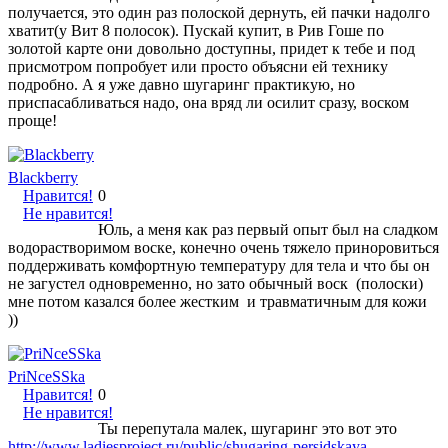
получается, это один раз полоской дернуть, ей пачки надолго
хватит(у Вит 8 полосок). Пускай купит, в Рив Гоше по
золотой карте они довольно доступны, придет к тебе и под
присмотром попробует или просто объясни ей технику
подробно. А я уже давно шугаринг практикую, но
приспасабливаться надо, она вряд ли осилит сразу, воском
проще!
Blackberry
Нравится!
0
Не нравится!
Юль, а меня как раз первый опыт был на сладком
водорастворимом воске, конечно очень тяжело приноровиться
поддерживать комфортную температуру для тела и что бы он
не загустел одновременно, но зато обычный воск (полоски)
мне потом казался более жестким и травматичным для кожи
))
PriNceSSka
Нравится!
0
Не нравится!
Ты перепутала малек, шугаринг это вот это
http://www.ladiesproject.ru/public/shugaring-persidskaya-