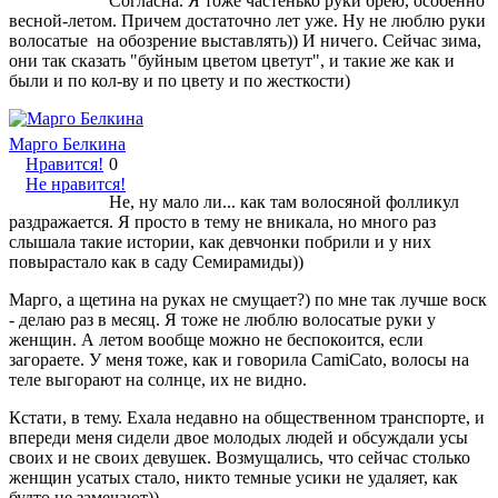
Согласна. Я тоже частенько руки брею, особенно
весной-летом. Причем достаточно лет уже. Ну не люблю руки
волосатые на обозрение выставлять)) И ничего. Сейчас зима,
они так сказать "буйным цветом цветут", и такие же как и
были и по кол-ву и по цвету и по жесткости)
Марго Белкина
Нравится!
0
Не нравится!
Не, ну мало ли... как там волосяной фолликул
раздражается. Я просто в тему не вникала, но много раз
слышала такие истории, как девчонки побрили и у них
повырастало как в саду Семирамиды))
Марго, а щетина на руках не смущает?) по мне так лучше воск
- делаю раз в месяц. Я тоже не люблю волосатые руки у
женщин. А летом вообще можно не беспокоится, если
загораете. У меня тоже, как и говорила CamiCato, волосы на
теле выгорают на солнце, их не видно.
Кстати, в тему. Ехала недавно на общественном транспорте, и
впереди меня сидели двое молодых людей и обсуждали усы
своих и не своих девушек. Возмущались, что сейчас столько
женщин усатых стало, никто темные усики не удаляет, как
будто не замечают))