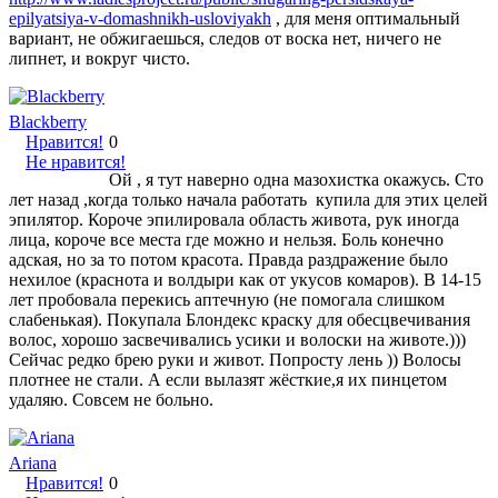
epilyatsiya-v-domashnikh-usloviyakh
, для меня оптимальный
вариант, не обжигаешься, следов от воска нет, ничего не
липнет, и вокруг чисто.
Blackberry
Нравится!
0
Не нравится!
Ой , я тут наверно одна мазохистка окажусь. Сто
лет назад ,когда только начала работать купила для этих целей
эпилятор. Короче эпилировала область живота, рук иногда
лица, короче все места где можно и нельзя. Боль конечно
адская, но за то потом красота. Правда раздражение было
нехилое (краснота и волдыри как от укусов комаров). В 14-15
лет пробовала перекись аптечную (не помогала слишком
слабенькая). Покупала Блондекс краску для обесцвечивания
волос, хорошо засвечивались усики и волоски на животе.)))
Сейчас редко брею руки и живот. Попросту лень )) Волосы
плотнее не стали. А если вылазят жёсткие,я их пинцетом
удаляю. Совсем не больно.
Ariana
Нравится!
0