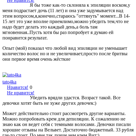
Не нравится!
Я бы тоже как-то склоняла к эпиляции воском,у
меня подрастает дочь (11 лет) и она уже задумывается над
этим вопросом,я,конечно,стараюсь "оттянуть" момент...В 14-
15 лет это уже вполне приемлимо,можно убедить тем,что не
надо будет делать это каждый день,а боль там
мгновенная..Пусть хотя бы раз попробует я думаю ей
понравится результат.
Опыт (мой) показал что любой вид эпиляции не уменьшает
количество волос но и не увеличивает,просто после бритвы
они первое время очень жёсткие
tato4ka
Нравится!
0
Не нравится!
Убедить врядли удастся. Возраст такой. Все
девочки хотят быть не хуже других девочек:)
Может действительно стоит рассмотреть другие варианты.
Можно попробовать крем для депиляции. К сожалению не
знаю как он ведет себя с темными волосами. Девочки писали
хорошие отзывы на Вельвет. Достаточно бюджетный. 33 рубля
где-то стоит. По мне так лучше чем крем Вит:)