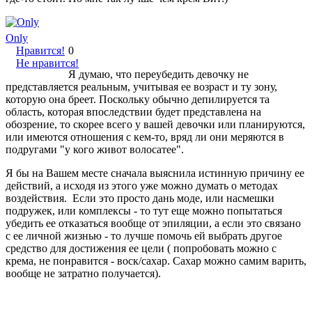
Only
Нравится!
0
Не нравится!
Я думаю, что переубедить девочку не
представляется реальным, учитывая ее возраст и ту зону,
которую она бреет. Поскольку обычно депилируется та
область, которая впоследствии будет представлена на
обозрение, то скорее всего у вашей девочки или планируются,
или имеются отношения с кем-то, вряд ли они меряются в
подругами "у кого живот волосатее".
Я бы на Вашем месте сначала выяснила истинную причину ее
действий, а исходя из этого уже можно думать о методах
воздействия. Если это просто дань моде, или насмешки
подружек, или комплексы - то тут еще можно попытаться
убедить ее отказаться вообще от эпиляции, а если это связано
с ее личной жизнью - то лучше помочь ей выбрать другое
средство для достижения ее цели ( попробовать можно с
крема, не понравится - воск/сахар. Сахар можно самим варить,
вообще не затратно получается).