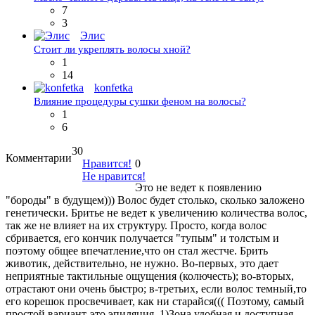
7
3
Элис
Стоит ли укреплять волосы хной?
1
14
konfetka
Влияние процедуры сушки феном на волосы?
1
6
30
Комментарии
Нравится!
0
Не нравится!
Это не ведет к появлению
"бороды" в будущем))) Волос будет столько, сколько заложено
генетически. Бритье не ведет к увеличению количества волос,
так же не влияет на их структуру. Просто, когда волос
сбривается, его кончик получается "тупым" и толстым и
поэтому общее впечатление,что он стал жестче. Брить
животик, действительно, не нужно. Во-первых, это дает
неприятные тактильные ощущения (колючесть); во-вторых,
отрастают они очень быстро; в-третьих, если волос темный,то
его корешок просвечивает, как ни старайся((( Поэтому, самый
простой вариант-это эпиляция. 1)Зона удобная и доступная