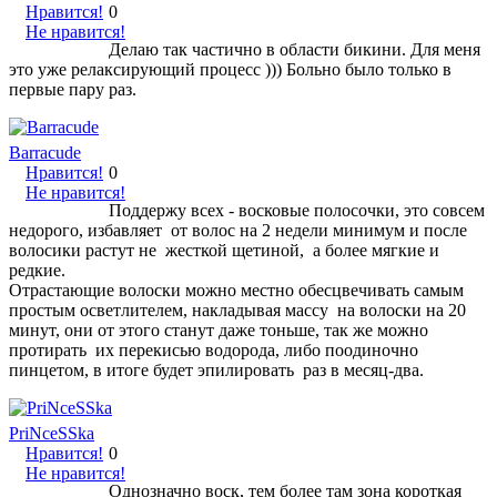
Нравится!
0
Не нравится!
Делаю так частично в области бикини. Для меня
это уже релаксирующий процесс ))) Больно было только в
первые пару раз.
Barracude
Нравится!
0
Не нравится!
Поддержу всех - восковые полосочки, это совсем
недорого, избавляет от волос на 2 недели минимум и после
волосики растут не жесткой щетиной, а более мягкие и
редкие.
Отрастающие волоски можно местно обесцвечивать самым
простым осветлителем, накладывая массу на волоски на 20
минут, они от этого станут даже тоньше, так же можно
протирать их перекисью водорода, либо поодиночно
пинцетом, в итоге будет эпилировать раз в месяц-два.
PriNceSSka
Нравится!
0
Не нравится!
Однозначно воск, тем более там зона короткая