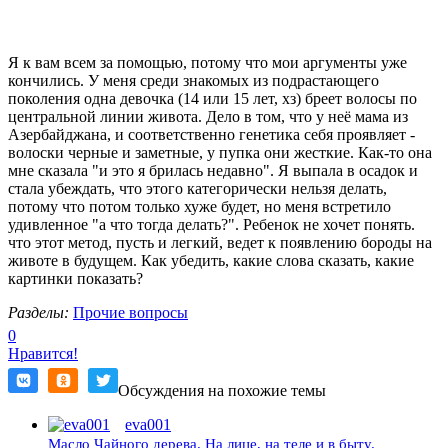
Я к вам всем за помощью, потому что мои аргументы уже
кончились. У меня среди знакомых из подрастающего
поколения одна девочка (14 или 15 лет, хз) бреет волосы по
центральной линии живота. Дело в том, что у неё мама из
Азербайджана, и соответственно генетика себя проявляет -
волоски черные и заметные, у пупка они жесткие. Как-то она
мне сказала "и это я брилась недавно". Я выпала в осадок и
стала убеждать, что этого категорически нельзя делать,
потому что потом только хуже будет, но меня встретило
удивленное "а что тогда делать?". Ребенок не хочет понять.
что этот метод, пусть и легкий, ведет к появлению бороды на
животе в будущем. Как убедить, какие слова сказать, какие
картинки показать?
Разделы:
Прочие вопросы
0
Нравится!
Обсуждения на похожие темы
eva001
Масло Чайного дерева. На лице, на теле и в быту.