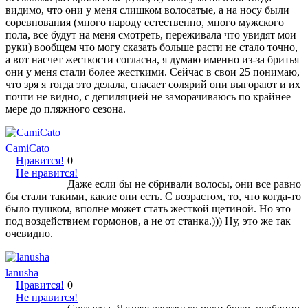
видимо, что они у меня слишком волосатые, а на носу были
соревнования (много народу естественно, много мужского
пола, все будут на меня смотреть, переживала что увидят мои
руки) вообщем что могу сказать больше расти не стало точно,
а вот насчет жесткости согласна, я думаю именно из-за бритья
они у меня стали более жесткими. Сейчас в свои 25 понимаю,
что зря я тогда это делала, спасает солярий они выгорают и их
почти не видно, с депиляцией не заморачиваюсь по крайнее
мере до пляжного сезона.
CamiCato
Нравится!
0
Не нравится!
Даже если бы не сбривали волосы, они все равно
бы стали такими, какие они есть. С возрастом, то, что когда-то
было пушком, вполне может стать жесткой щетиной. Но это
под воздействием гормонов, а не от станка.))) Ну, это же так
очевидно.
lanusha
Нравится!
0
Не нравится!