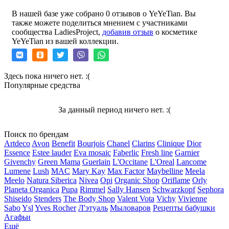
В нашей базе уже собрано 0 отзывов о YeYeTian. Вы
также можете поделиться мнением с участниками
сообщества LadiesProject,
добавив отзыв
о косметике
YeYeTian из вашей коллекции.
Здесь пока ничего нет. :(
Популярные средства
За данный период ничего нет. :(
Поиск по брендам
Artdeco
Avon
Benefit
Bourjois
Chanel
Clarins
Clinique
Dior
Essence
Estee lauder
Eva mosaic
Faberlic
Fresh line
Garnier
Givenchy
Green Mama
Guerlain
L'Occitane
L'Oreal
Lancome
Lumene
Lush
MAC
Mary Kay
Max Factor
Maybelline
Meela
Meelo
Natura Siberica
Nivea
Opi
Organic Shop
Oriflame
Orly
Planeta Organica
Pupa
Rimmel
Sally Hansen
Schwarzkopf
Sephora
Shiseido
Stenders
The Body Shop
Valent Vota
Vichy
Vivienne
Sabo
Ysl
Yves Rocher
Л'этуаль
Мыловаров
Рецепты бабушки
Агафьи
Ещё