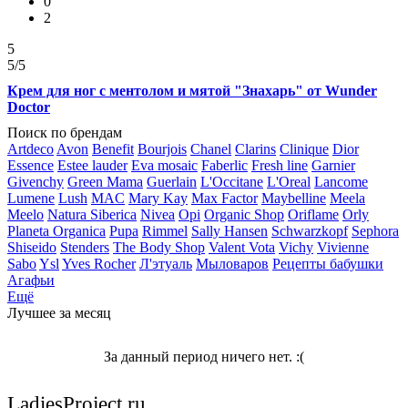
0
2
5
5
/5
Крем для ног с ментолом и мятой "Знахарь" от Wunder
Doctor
Поиск по брендам
Artdeco
Avon
Benefit
Bourjois
Chanel
Clarins
Clinique
Dior
Essence
Estee lauder
Eva mosaic
Faberlic
Fresh line
Garnier
Givenchy
Green Mama
Guerlain
L'Occitane
L'Oreal
Lancome
Lumene
Lush
MAC
Mary Kay
Max Factor
Maybelline
Meela
Meelo
Natura Siberica
Nivea
Opi
Organic Shop
Oriflame
Orly
Planeta Organica
Pupa
Rimmel
Sally Hansen
Schwarzkopf
Sephora
Shiseido
Stenders
The Body Shop
Valent Vota
Vichy
Vivienne
Sabo
Ysl
Yves Rocher
Л'этуаль
Мыловаров
Рецепты бабушки
Агафьи
Ещё
Лучшее за месяц
За данный период ничего нет. :(
LadiesProject.ru