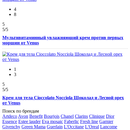
4
8
5
5
/5
Мультивитаминный увлажняющий крем против первых
морщин от Venus
1
3
5
5
/5
Крем для тела Cioccolato Nocciola Шоколад и Лесной орех
от Venus
Поиск по брендам
Artdeco
Avon
Benefit
Bourjois
Chanel
Clarins
Clinique
Dior
Essence
Estee lauder
Eva mosaic
Faberlic
Fresh line
Garnier
Givenchy
Green Mama
Guerlain
L'Occitane
L'Oreal
Lancome