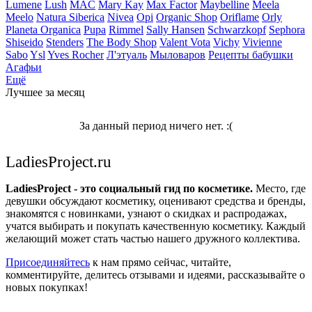
Lumene
Lush
MAC
Mary Kay
Max Factor
Maybelline
Meela
Meelo
Natura Siberica
Nivea
Opi
Organic Shop
Oriflame
Orly
Planeta Organica
Pupa
Rimmel
Sally Hansen
Schwarzkopf
Sephora
Shiseido
Stenders
The Body Shop
Valent Vota
Vichy
Vivienne
Sabo
Ysl
Yves Rocher
Л'этуаль
Мыловаров
Рецепты бабушки
Агафьи
Ещё
Лучшее за месяц
За данный период ничего нет. :(
LadiesProject.ru
LadiesProject - это социальный гид по косметике.
Место, где
девушки обсуждают косметику, оценивают средства и бренды,
знакомятся с новинками, узнают о скидках и распродажах,
учатся выбирать и покупать качественную косметику. Каждый
желающий может стать частью нашего дружного коллектива.
Присоединяйтесь
к нам прямо сейчас, читайте,
комментируйте, делитесь отзывами и идеями, рассказывайте о
новых покупках!