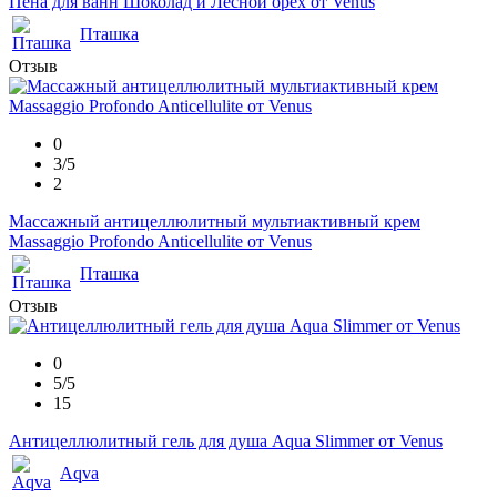
Пена для ванн Шоколад и Лесной орех от Venus
Пташка
Отзыв
0
3/5
2
Массажный антицеллюлитный мультиактивный крем
Massaggio Profondo Anticellulite от Venus
Пташка
Отзыв
0
5/5
15
Антицеллюлитный гель для душа Aqua Slimmer от Venus
Aqva