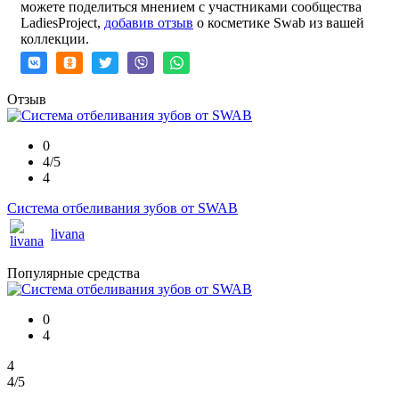
можете поделиться мнением с участниками сообщества
LadiesProject,
добавив отзыв
о косметике Swab из вашей
коллекции.
Отзыв
0
4/5
4
Система отбеливания зубов от SWAB
livana
Популярные средства
0
4
4
4
/5