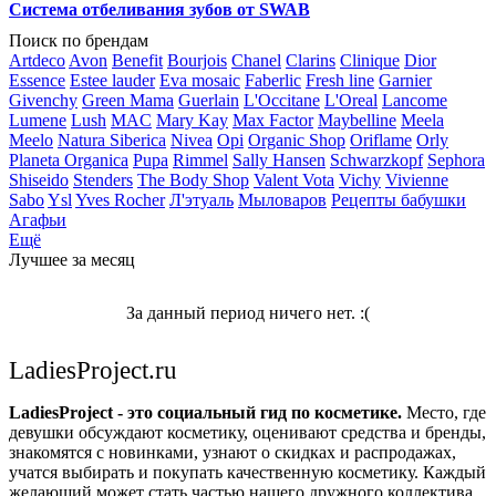
Система отбеливания зубов от SWAB
Поиск по брендам
Artdeco
Avon
Benefit
Bourjois
Chanel
Clarins
Clinique
Dior
Essence
Estee lauder
Eva mosaic
Faberlic
Fresh line
Garnier
Givenchy
Green Mama
Guerlain
L'Occitane
L'Oreal
Lancome
Lumene
Lush
MAC
Mary Kay
Max Factor
Maybelline
Meela
Meelo
Natura Siberica
Nivea
Opi
Organic Shop
Oriflame
Orly
Planeta Organica
Pupa
Rimmel
Sally Hansen
Schwarzkopf
Sephora
Shiseido
Stenders
The Body Shop
Valent Vota
Vichy
Vivienne
Sabo
Ysl
Yves Rocher
Л'этуаль
Мыловаров
Рецепты бабушки
Агафьи
Ещё
Лучшее за месяц
За данный период ничего нет. :(
LadiesProject.ru
LadiesProject - это социальный гид по косметике.
Место, где
девушки обсуждают косметику, оценивают средства и бренды,
знакомятся с новинками, узнают о скидках и распродажах,
учатся выбирать и покупать качественную косметику. Каждый
желающий может стать частью нашего дружного коллектива.