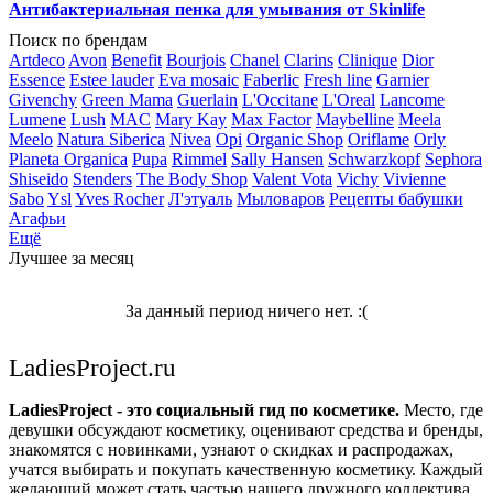
Антибактериальная пенка для умывания от Skinlife
Поиск по брендам
Artdeco
Avon
Benefit
Bourjois
Chanel
Clarins
Clinique
Dior
Essence
Estee lauder
Eva mosaic
Faberlic
Fresh line
Garnier
Givenchy
Green Mama
Guerlain
L'Occitane
L'Oreal
Lancome
Lumene
Lush
MAC
Mary Kay
Max Factor
Maybelline
Meela
Meelo
Natura Siberica
Nivea
Opi
Organic Shop
Oriflame
Orly
Planeta Organica
Pupa
Rimmel
Sally Hansen
Schwarzkopf
Sephora
Shiseido
Stenders
The Body Shop
Valent Vota
Vichy
Vivienne
Sabo
Ysl
Yves Rocher
Л'этуаль
Мыловаров
Рецепты бабушки
Агафьи
Ещё
Лучшее за месяц
За данный период ничего нет. :(
LadiesProject.ru
LadiesProject - это социальный гид по косметике.
Место, где
девушки обсуждают косметику, оценивают средства и бренды,
знакомятся с новинками, узнают о скидках и распродажах,
учатся выбирать и покупать качественную косметику. Каждый
желающий может стать частью нашего дружного коллектива.