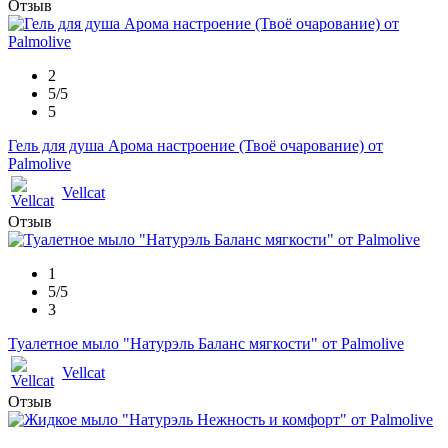
Отзыв
2
5/5
5
Гель для душа Арома настроение (Твоё очарование) от
Palmolive
Vellcat
Отзыв
1
5/5
3
Туалетное мыло "Натурэль Баланс мягкости" от Palmolive
Vellcat
Отзыв