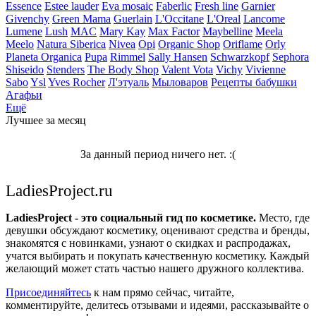
Essence
Estee lauder
Eva mosaic
Faberlic
Fresh line
Garnier
Givenchy
Green Mama
Guerlain
L'Occitane
L'Oreal
Lancome
Lumene
Lush
MAC
Mary Kay
Max Factor
Maybelline
Meela
Meelo
Natura Siberica
Nivea
Opi
Organic Shop
Oriflame
Orly
Planeta Organica
Pupa
Rimmel
Sally Hansen
Schwarzkopf
Sephora
Shiseido
Stenders
The Body Shop
Valent Vota
Vichy
Vivienne
Sabo
Ysl
Yves Rocher
Л'этуаль
Мыловаров
Рецепты бабушки
Агафьи
Ещё
Лучшее за месяц
За данный период ничего нет. :(
LadiesProject.ru
LadiesProject - это социальный гид по косметике.
Место, где
девушки обсуждают косметику, оценивают средства и бренды,
знакомятся с новинками, узнают о скидках и распродажах,
учатся выбирать и покупать качественную косметику. Каждый
желающий может стать частью нашего дружного коллектива.
Присоединяйтесь
к нам прямо сейчас, читайте,
комментируйте, делитесь отзывами и идеями, рассказывайте о