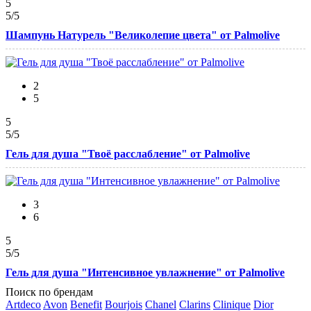
5
5
/5
Шампунь Натурель "Великолепие цвета" от Palmolive
2
5
5
5
/5
Гель для душа "Твоё расслабление" от Palmolive
3
6
5
5
/5
Гель для душа "Интенсивное увлажнение" от Palmolive
Поиск по брендам
Artdeco
Avon
Benefit
Bourjois
Chanel
Clarins
Clinique
Dior