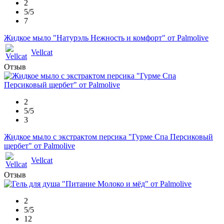
2
5/5
7
Жидкое мыло "Натурэль Нежность и комфорт" от Palmolive
Vellcat
Отзыв
2
5/5
3
Жидкое мыло с экстрактом персика "Гурме Спа Персиковый
щербет" от Palmolive
Vellcat
Отзыв
2
5/5
12