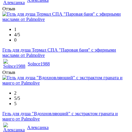
Алексанка
Отзыв
1
4/5
0
Гель для душа Термал СПА "Паровая баня" с эфирными
маслами от Palmolive
Solnce1988
Отзыв
2
5/5
5
Гель для душа "Вдохновляющий" с экстрактом граната и
манго от Palmolive
Алексанка