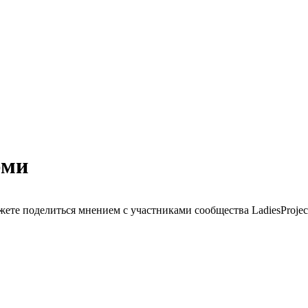
юми
ете поделиться мнением с участниками сообщества LadiesProjec