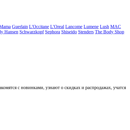
 Mama
Guerlain
L'Occitane
L'Oreal
Lancome
Lumene
Lush
MAC
ly Hansen
Schwarzkopf
Sephora
Shiseido
Stenders
The Body Shop
комятся с новинками, узнают о скидках и распродажах, учатся