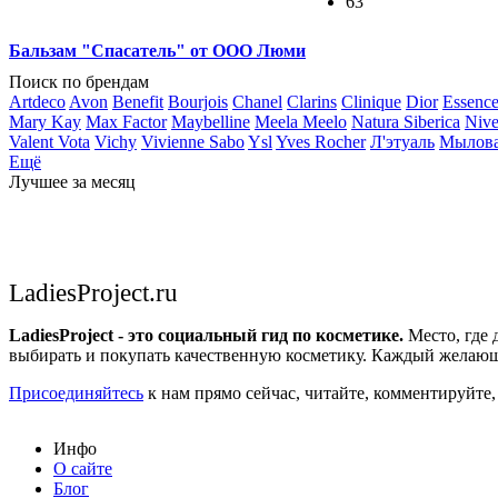
63
Бальзам "Спасатель" от OOO Люми
Поиск по брендам
Artdeco
Avon
Benefit
Bourjois
Chanel
Clarins
Clinique
Dior
Essenc
Mary Kay
Max Factor
Maybelline
Meela Meelo
Natura Siberica
Niv
Valent Vota
Vichy
Vivienne Sabo
Ysl
Yves Rocher
Л'этуаль
Мылов
Ещё
Лучшее за месяц
LadiesProject.ru
LadiesProject - это социальный гид по косметике.
Место, где 
выбирать и покупать качественную косметику. Каждый желающ
Присоединяйтесь
к нам прямо сейчас, читайте, комментируйте,
Инфо
О сайте
Блог