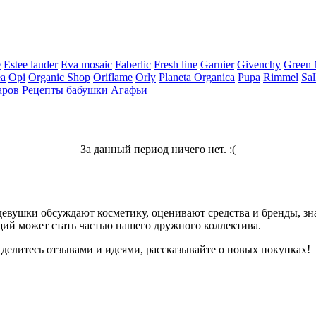
e
Estee lauder
Eva mosaic
Faberlic
Fresh line
Garnier
Givenchy
Green
ea
Opi
Organic Shop
Oriflame
Orly
Planeta Organica
Pupa
Rimmel
Sal
аров
Рецепты бабушки Агафьи
За данный период ничего нет. :(
девушки обсуждают косметику, оценивают средства и бренды, зна
ий может стать частью нашего дружного коллектива.
 делитесь отзывами и идеями, рассказывайте о новых покупках!