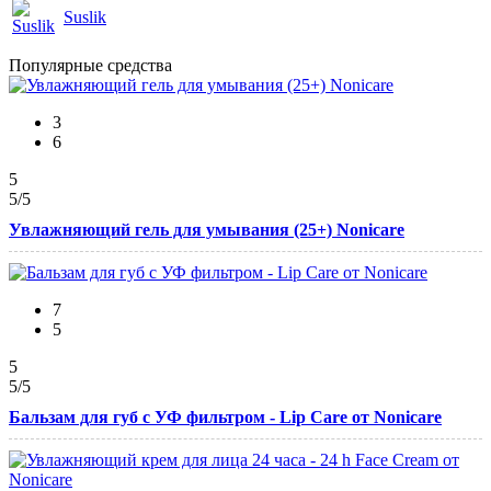
Suslik
Популярные средства
3
6
5
5
/5
Увлажняющий гель для умывания (25+) Nonicare
7
5
5
5
/5
Бальзам для губ с УФ фильтром - Lip Care от Nonicare