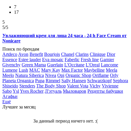
7
17
5
5
/5
Увлажняющий крем для лица 24 часа - 24 h Face Cream от
Nonicare
Поиск по брендам
Artdeco
Avon
Benefit
Bourjois
Chanel
Clarins
Clinique
Dior
Essence
Estee lauder
Eva mosaic
Faberlic
Fresh line
Garnier
Givenchy
Green Mama
Guerlain
L'Occitane
L'Oreal
Lancome
Lumene
Lush
MAC
Mary Kay
Max Factor
Maybelline
Meela
Meelo
Natura Siberica
Nivea
Opi
Organic Shop
Oriflame
Orly
Planeta Organica
Pupa
Rimmel
Sally Hansen
Schwarzkopf
Sephora
Shiseido
Stenders
The Body Shop
Valent Vota
Vichy
Vivienne
Sabo
Ysl
Yves Rocher
Л'этуаль
Мыловаров
Рецепты бабушки
Агафьи
Ещё
Лучшее за месяц
За данный период ничего нет. :(