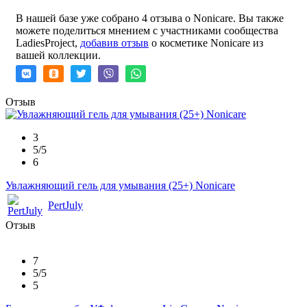
В нашей базе уже собрано 4 отзыва о Nonicare. Вы также
можете поделиться мнением с участниками сообщества
LadiesProject,
добавив отзыв
о косметике Nonicare из
вашей коллекции.
Отзыв
3
5/5
6
Увлажняющий гель для умывания (25+) Nonicare
PertJuly
Отзыв
7
5/5
5