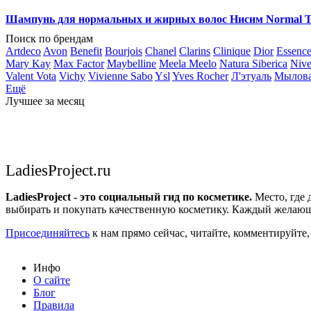
Шампунь для нормальных и жирных волос Нисим Normal To
Поиск по брендам
Artdeco
Avon
Benefit
Bourjois
Chanel
Clarins
Clinique
Dior
Essenc
Mary Kay
Max Factor
Maybelline
Meela Meelo
Natura Siberica
Niv
Valent Vota
Vichy
Vivienne Sabo
Ysl
Yves Rocher
Л'этуаль
Мылов
Ещё
Лучшее за месяц
LadiesProject.ru
LadiesProject - это социальный гид по косметике.
Место, где 
выбирать и покупать качественную косметику. Каждый желающ
Присоединяйтесь
к нам прямо сейчас, читайте, комментируйте,
Инфо
О сайте
Блог
Правила