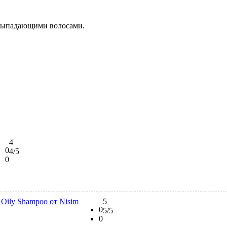
 выпадающими волосами.
4
0
4
/5
0
5
0
5
/5
0