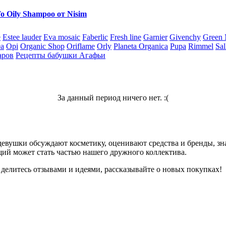
 Oily Shampoo от Nisim
e
Estee lauder
Eva mosaic
Faberlic
Fresh line
Garnier
Givenchy
Green
ea
Opi
Organic Shop
Oriflame
Orly
Planeta Organica
Pupa
Rimmel
Sal
аров
Рецепты бабушки Агафьи
За данный период ничего нет. :(
девушки обсуждают косметику, оценивают средства и бренды, зна
ий может стать частью нашего дружного коллектива.
 делитесь отзывами и идеями, рассказывайте о новых покупках!