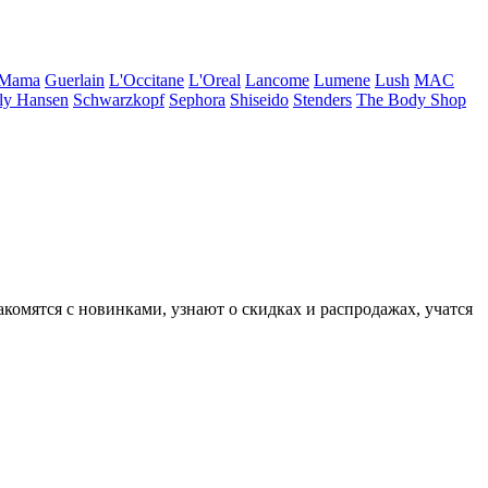
 Mama
Guerlain
L'Occitane
L'Oreal
Lancome
Lumene
Lush
MAC
ly Hansen
Schwarzkopf
Sephora
Shiseido
Stenders
The Body Shop
комятся с новинками, узнают о скидках и распродажах, учатся