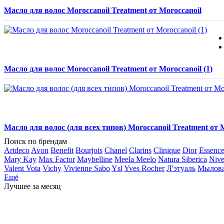
Масло для волос Moroccanoil Treatment от Moroccanoil
Масло для волос Moroccanoil Treatment от Moroccanoil (1)
Масло для волос (для всех типов) Moroccanoil Treatment от 
Поиск по брендам
Artdeco
Avon
Benefit
Bourjois
Chanel
Clarins
Clinique
Dior
Essenc
Mary Kay
Max Factor
Maybelline
Meela Meelo
Natura Siberica
Niv
Valent Vota
Vichy
Vivienne Sabo
Ysl
Yves Rocher
Л'этуаль
Мылов
Ещё
Лучшее за месяц