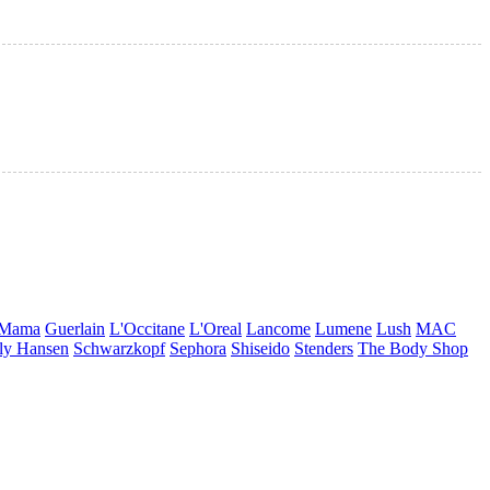
 Mama
Guerlain
L'Occitane
L'Oreal
Lancome
Lumene
Lush
MAC
ly Hansen
Schwarzkopf
Sephora
Shiseido
Stenders
The Body Shop