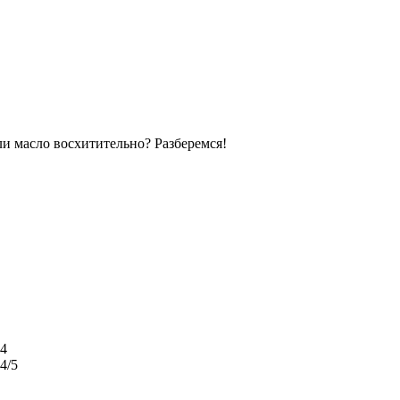
и масло восхитительно? Разберемся!
4
4
/5