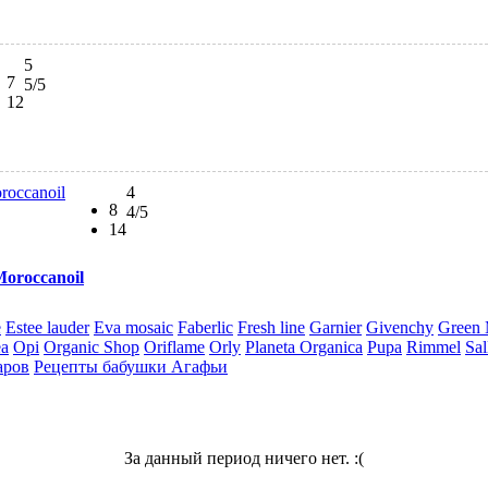
5
7
5
/5
12
4
8
4
/5
14
Moroccanoil
e
Estee lauder
Eva mosaic
Faberlic
Fresh line
Garnier
Givenchy
Green
ea
Opi
Organic Shop
Oriflame
Orly
Planeta Organica
Pupa
Rimmel
Sal
аров
Рецепты бабушки Агафьи
За данный период ничего нет. :(