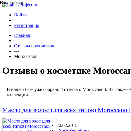
Отзыв
Отзыв
Отзыв
Бьюти-батл
Отзыв
Войти
Регистрация
Главная
—
Отзывы о косметике
—
Moroccanoil
Отзывы о косметике Moroccan
В нашей базе уже собрано 4 отзыва о Moroccanoil. Вы также 
коллекции.
Масло для волос (для всех типов) Moroccanoil
20.02.2015
|
NastySevrukova
|