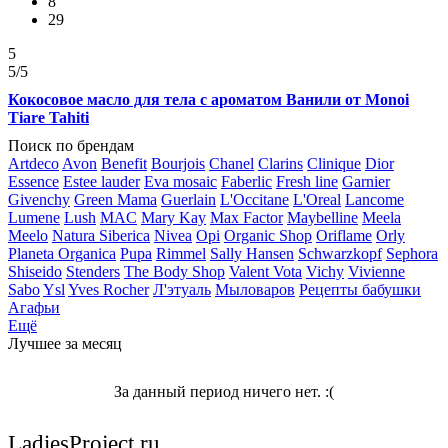
8
29
5
5
/5
Кокосовое масло для тела с ароматом Ванили от Monoi
Tiare Tahiti
Поиск по брендам
Artdeco
Avon
Benefit
Bourjois
Chanel
Clarins
Clinique
Dior
Essence
Estee lauder
Eva mosaic
Faberlic
Fresh line
Garnier
Givenchy
Green Mama
Guerlain
L'Occitane
L'Oreal
Lancome
Lumene
Lush
MAC
Mary Kay
Max Factor
Maybelline
Meela
Meelo
Natura Siberica
Nivea
Opi
Organic Shop
Oriflame
Orly
Planeta Organica
Pupa
Rimmel
Sally Hansen
Schwarzkopf
Sephora
Shiseido
Stenders
The Body Shop
Valent Vota
Vichy
Vivienne
Sabo
Ysl
Yves Rocher
Л'этуаль
Мыловаров
Рецепты бабушки
Агафьи
Ещё
Лучшее за месяц
За данный период ничего нет. :(
LadiesProject.ru