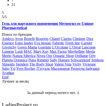
7
21
5
5
/5
Гель для наружного применения Метрогил от Unique
Pharmaceutical
Поиск по брендам
Artdeco
Avon
Benefit
Bourjois
Chanel
Clarins
Clinique
Dior
Essence
Estee lauder
Eva mosaic
Faberlic
Fresh line
Garnier
Givenchy
Green Mama
Guerlain
L'Occitane
L'Oreal
Lancome
Lumene
Lush
MAC
Mary Kay
Max Factor
Maybelline
Meela
Meelo
Natura Siberica
Nivea
Opi
Organic Shop
Oriflame
Orly
Planeta Organica
Pupa
Rimmel
Sally Hansen
Schwarzkopf
Sephora
Shiseido
Stenders
The Body Shop
Valent Vota
Vichy
Vivienne
Sabo
Ysl
Yves Rocher
Л'этуаль
Мыловаров
Рецепты бабушки
Агафьи
Ещё
Лучшее за месяц
За данный период ничего нет. :(
LadiesProject.ru