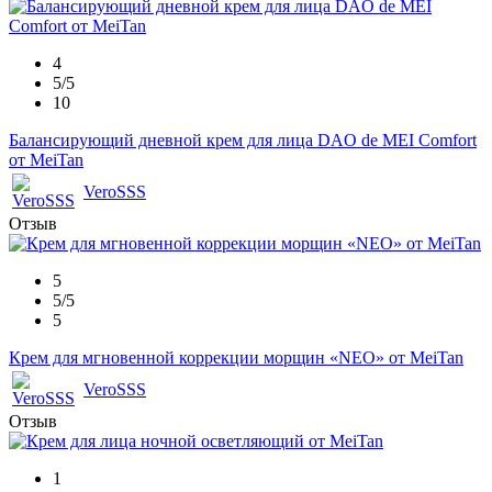
4
5/5
10
Балансирующий дневной крем для лица DAO de MEI Comfort
от MeiTan
VeroSSS
Отзыв
5
5/5
5
Крем для мгновенной коррекции морщин «NEO» от MeiTan
VeroSSS
Отзыв
1