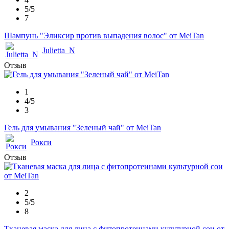
5/5
7
Шампунь "Эликсир против выпадения волос" от MeiTan
Julietta_N
Отзыв
1
4/5
3
Гель для умывания "Зеленый чай" от MeiTan
Рокси
Отзыв
2
5/5
8
Тканевая маска для лица с фитопротеинами культурной сои от