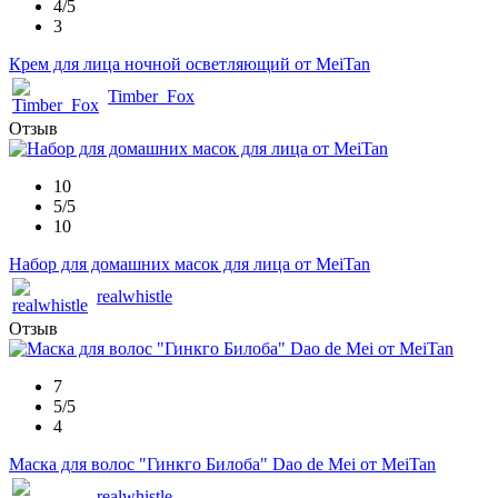
4/5
3
Крем для лица ночной осветляющий от MeiTan
Timber_Fox
Отзыв
10
5/5
10
Набор для домашних масок для лица от MeiTan
realwhistle
Отзыв
7
5/5
4
Маска для волос "Гинкго Билоба" Dao de Mei от MeiTan
realwhistle