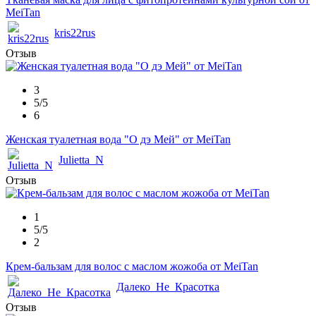
MeiTan
kris22rus
Отзыв
3
5/5
6
Женская туалетная вода "О дэ Мей" от MeiTan
Julietta_N
Отзыв
1
5/5
2
Крем-бальзам для волос с маслом жожоба от MeiTan
Далеко_Не_Красотка
Отзыв