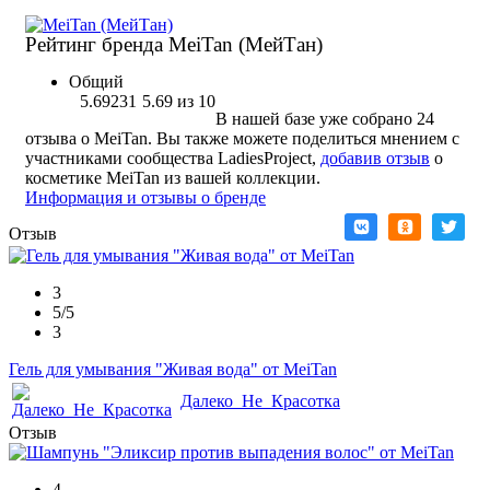
Рейтинг бренда MeiTan (МейТан)
Общий
5.69231
5.69
из
10
В нашей базе уже собрано 24
отзыва о MeiTan. Вы также можете поделиться мнением с
участниками сообщества LadiesProject,
добавив отзыв
о
косметике MeiTan из вашей коллекции.
Информация и отзывы о бренде
Отзыв
3
5/5
3
Гель для умывания "Живая вода" от MeiTan
Далеко_Не_Красотка
Отзыв
4