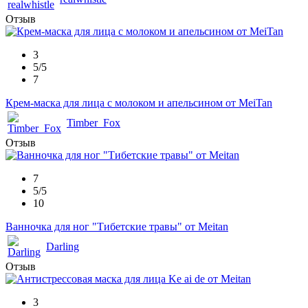
Отзыв
3
5/5
7
Крем-маска для лица с молоком и апельсином от MeiTan
Timber_Fox
Отзыв
7
5/5
10
Ванночка для ног "Тибетские травы" от Meitan
Darling
Отзыв
3