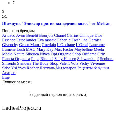
7
5
5
/5
Шампунь "Эликсир против выпадения волос" от MeiTan
Поиск по брендам
Artdeco
Avon
Benefit
Bourjois
Chanel
Clarins
Clinique
Dior
Essence
Estee lauder
Eva mosaic
Faberlic
Fresh line
Garnier
Givenchy
Green Mama
Guerlain
L'Occitane
L'Oreal
Lancome
Lumene
Lush
MAC
Mary Kay
Max Factor
Maybelline
Meela
Meelo
Natura Siberica
Nivea
Opi
Organic Shop
Oriflame
Orly
Planeta Organica
Pupa
Rimmel
Sally Hansen
Schwarzkopf
Sephora
Shiseido
Stenders
The Body Shop
Valent Vota
Vichy
Vivienne
Sabo
Ysl
Yves Rocher
Л'этуаль
Мыловаров
Рецепты бабушки
Агафьи
Ещё
Лучшее за месяц
За данный период ничего нет. :(
LadiesProject.ru